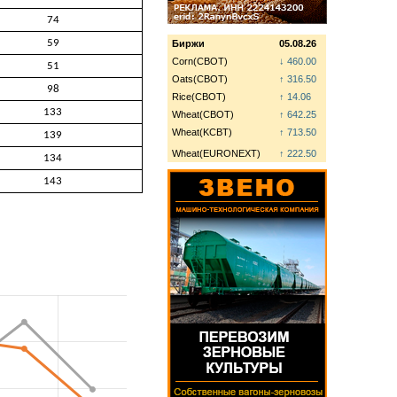
74
59
Биржи
05.08.26
Corn(CBOT)
↓ 460.00
51
Oats(CBOT)
↑ 316.50
98
Rice(CBOT)
↑ 14.06
133
Wheat(CBOT)
↑ 642.25
Wheat(KCBT)
↑ 713.50
139
Wheat(EURONEXT)
↑ 222.50
134
143