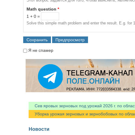
Этот вопрос задается для того, чтобы выяснить, являете
Math question
*
1 + 0 =
Solve this simple math problem and enter the result. E.g. for 1
Я не спамер
Я спамер
Сев яровых зерновых под урожай 2026 г. по облас
Уборка урожая зерновых и зернобобовых по областя
Новости