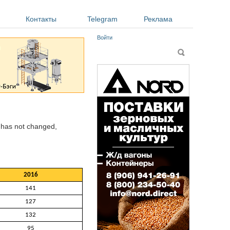
Контакты
Telegram
Реклама
Войти
Форма поиска
Поиск
y has not changed,
2016
141
127
132
95