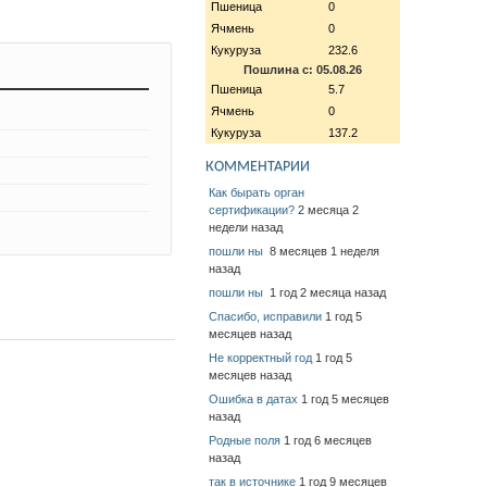
Пшеница
0
Ячмень
0
Кукуруза
232.6
Пошлина с: 05.08.26
Пшеница
5.7
Ячмень
0
Кукуруза
137.2
КОММЕНТАРИИ
Как бырать орган
сертификации?
2 месяца 2
недели назад
пошли ны
8 месяцев 1 неделя
назад
пошли ны
1 год 2 месяца назад
Спасибо, исправили
1 год 5
месяцев назад
Не корректный год
1 год 5
месяцев назад
Ошибка в датах
1 год 5 месяцев
назад
Родные поля
1 год 6 месяцев
назад
так в источнике
1 год 9 месяцев