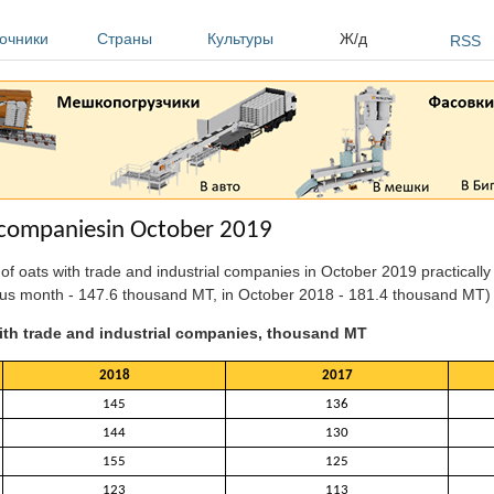
очники
Страны
Культуры
Ж/д
RSS
l companiesin October 2019
 of oats with trade and industrial companies in October 2019 practicall
ous month - 147.6 thousand MT, in October 2018 - 181.4 thousand MT)
ith trade and industrial companies, thousand MT
2018
2017
145
136
144
130
155
125
123
113