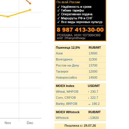
Пшеница 12,5%
RUB/MT
Азов
13000
Волгодонск
11300
Ростов-на-Дону
13700
Таганрог
12000
Новороссийск
14500
MOEX Index
USD/MT
Wheat, WHFOB
↑ 230.7
Corn, CRFOB
↓ 222.7
Barley, BRFOB
↔ 190.2
MOEX WHstock
RUB/MT
WHstock
↓13820
Пошлина с: 29.07.26