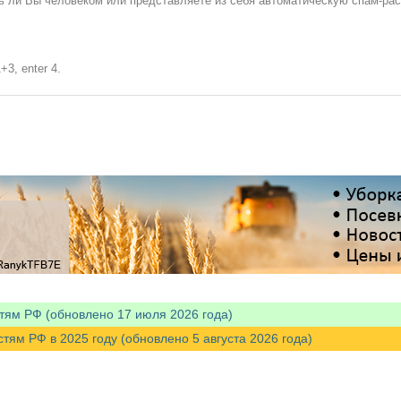
сь ли Вы человеком или представляете из себя автоматическую спам-ра
+3, enter 4.
тям РФ (обновлено 17 июля 2026 года)
м РФ в 2025 году (обновлено 5 августа 2026 года)