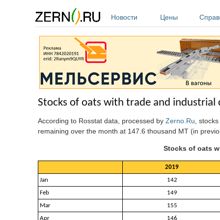
Перейти к основному содержанию
Новости
Цены
Справ
Stocks of oats with trade and industria
According to Rosstat data, processed by
Zerno.Ru
, stocks
remaining over the month at 147.6 thousand MT (in previ
Stocks of oats w
2019
Jan
142
Feb
149
Mar
155
Apr
146