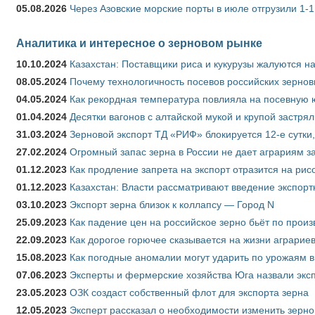
05.08.2026
Через Азовские морские порты в июле отгрузили 1-1
Аналитика и интересное о зерновом рынке
10.10.2024
Казахстан: Поставщики риса и кукурузы жалуются н
08.05.2024
Почему технологичность посевов российских зернов
04.05.2024
Как рекордная температура повлияла на посевную 
01.04.2024
Десятки вагонов с алтайской мукой и крупой застрял
31.03.2024
Зерновой экспорт ТД «РИФ» блокируется 12-е сутки
27.02.2024
Огромный запас зерна в России не дает аграриям з
01.12.2023
Как продление запрета на экспорт отразится на рис
01.12.2023
Казахстан: Власти рассматривают введение экспор
03.10.2023
Экспорт зерна близок к коллапсу — Город N
25.09.2023
Как падение цен на российское зерно бьёт по прои
22.09.2023
Как дорогое горючее сказывается на жизни аграрие
15.08.2023
Как погодные аномалии могут ударить по урожаям 
07.06.2023
Эксперты и фермерские хозяйства Юга назвали эксп
23.05.2023
ОЗК создаст собственный флот для экспорта зерна
12.05.2023
Эксперт рассказал о необходимости изменить зерн