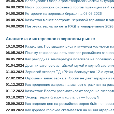
04.08.2026
Белоруссия: Обзор агрометеорологической ситуации
04.08.2026
Итоги российских биржевых торгов пшеницей за 4 ав
04.08.2026
Котировки на зерновых биржах на 03.08.2026
04.08.2026
Казахстан может построить зерновой терминал в од
04.08.2026
Погрузка зерна по сети РЖД в январе-июле 2026 
Аналитика и интересное о зерновом рынке
10.10.2024
Казахстан: Поставщики риса и кукурузы жалуются н
08.05.2024
Почему технологичность посевов российских зернов
04.05.2024
Как рекордная температура повлияла на посевную 
01.04.2024
Десятки вагонов с алтайской мукой и крупой застрял
31.03.2024
Зерновой экспорт ТД «РИФ» блокируется 12-е сутки
27.02.2024
Огромный запас зерна в России не дает аграриям з
01.12.2023
Как продление запрета на экспорт отразится на рис
01.12.2023
Казахстан: Власти рассматривают введение экспор
03.10.2023
Экспорт зерна близок к коллапсу — Город N
25.09.2023
Как падение цен на российское зерно бьёт по прои
22.09.2023
Как дорогое горючее сказывается на жизни аграрие