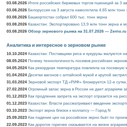
03.08.2026
Итоги российских биржевых торгов пшеницей за 3 ав
03.08.2026
Белоруссия на 3 августа намолотила 4,65 млн тонн
03.08.2026
Башкортостан собрал 600 тыс. тонн зерна
03.08.2026
Казахстан: Экспортировано 13,9 млн тонн зерна и м
03.08.2026
Обзор зернового рынка на 31.07.2026 — Zerno.ru
Аналитика и интересное о зерновом рынке
10.10.2024
Казахстан: Поставщики риса и кукурузы жалуются н
08.05.2024
Почему технологичность посевов российских зернов
04.05.2024
Как рекордная температура повлияла на посевную 
01.04.2024
Десятки вагонов с алтайской мукой и крупой застрял
31.03.2024
Зерновой экспорт ТД «РИФ» блокируется 12-е сутки
27.02.2024
Огромный запас зерна в России не дает аграриям з
01.12.2023
Как продление запрета на экспорт отразится на рис
01.12.2023
Казахстан: Власти рассматривают введение экспор
03.10.2023
Экспорт зерна близок к коллапсу — Город N
25.09.2023
Как падение цен на российское зерно бьёт по прои
22.09.2023
Как дорогое горючее сказывается на жизни аграрие