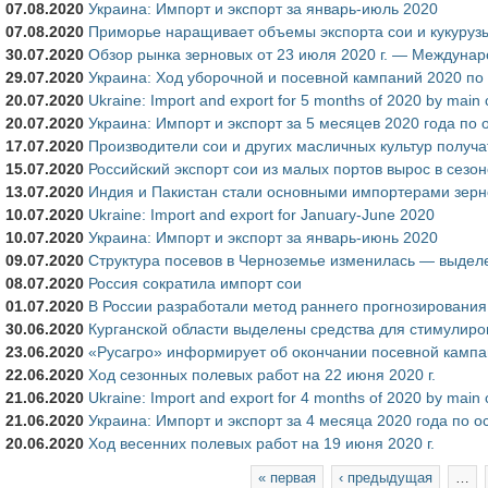
07.08.2020
Украина: Импорт и экспорт за январь-июль 2020
07.08.2020
Приморье наращивает объемы экспорта сои и кукуруз
30.07.2020
Обзор рынка зерновых от 23 июля 2020 г. — Междунар
29.07.2020
Украина: Ход уборочной и посевной кампаний 2020 по 
20.07.2020
Ukraine: Import and export for 5 months of 2020 by main 
20.07.2020
Украина: Импорт и экспорт за 5 месяцев 2020 года по
17.07.2020
Производители сои и других масличных культур получа
15.07.2020
Российский экспорт сои из малых портов вырос в сезоне
13.07.2020
Индия и Пакистан стали основными импортерами зерно
10.07.2020
Ukraine: Import and export for January-June 2020
10.07.2020
Украина: Импорт и экспорт за январь-июнь 2020
09.07.2020
Структура посевов в Черноземье изменилась — выдел
08.07.2020
Россия сократила импорт сои
01.07.2020
В России разработали метод раннего прогнозирования
30.06.2020
Курганской области выделены средства для стимулиро
23.06.2020
«Русагро» информирует об окончании посевной кампа
22.06.2020
Ход сезонных полевых работ на 22 июня 2020 г.
21.06.2020
Ukraine: Import and export for 4 months of 2020 by main 
21.06.2020
Украина: Импорт и экспорт за 4 месяца 2020 года по 
20.06.2020
Ход весенних полевых работ на 19 июня 2020 г.
Страницы
« первая
‹ предыдущая
…