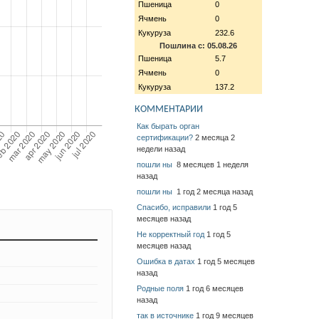
Пшеница
0
Ячмень
0
Кукуруза
232.6
Пошлина с: 05.08.26
Пшеница
5.7
Ячмень
0
Кукуруза
137.2
КОММЕНТАРИИ
Как бырать орган
сертификации?
2 месяца 2
недели назад
пошли ны
8 месяцев 1 неделя
назад
пошли ны
1 год 2 месяца назад
Спасибо, исправили
1 год 5
месяцев назад
Не корректный год
1 год 5
месяцев назад
Ошибка в датах
1 год 5 месяцев
назад
Родные поля
1 год 6 месяцев
назад
так в источнике
1 год 9 месяцев