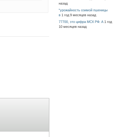
назад
"урожайность озимой пшеницы
в
1 год 9 месяцев назад
77700, это цифра МСХ РФ. А
1 год
10 месяцев назад