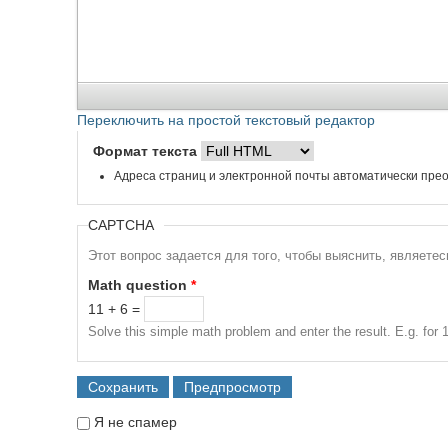
Переключить на простой текстовый редактор
Формат текста
Адреса страниц и электронной почты автоматически прео
CAPTCHA
Этот вопрос задается для того, чтобы выяснить, являете
Math question
*
11 + 6 =
Solve this simple math problem and enter the result. E.g. for 1
Я не спамер