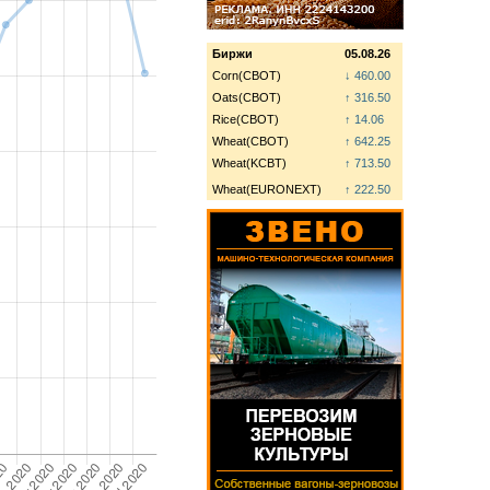
Биржи
05.08.26
Corn(CBOT)
↓ 460.00
Oats(CBOT)
↑ 316.50
Rice(CBOT)
↑ 14.06
Wheat(CBOT)
↑ 642.25
Wheat(KCBT)
↑ 713.50
Wheat(EURONEXT)
↑ 222.50