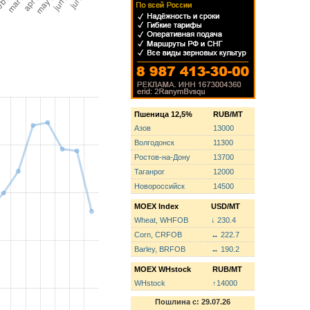
Пшеница 12,5%
RUB/MT
Азов
13000
Волгодонск
11300
Ростов-на-Дону
13700
Таганрог
12000
Новороссийск
14500
MOEX Index
USD/MT
Wheat, WHFOB
↓ 230.4
Corn, CRFOB
↔ 222.7
Barley, BRFOB
↔ 190.2
MOEX WHstock
RUB/MT
WHstock
↑14000
Пошлина с: 29.07.26