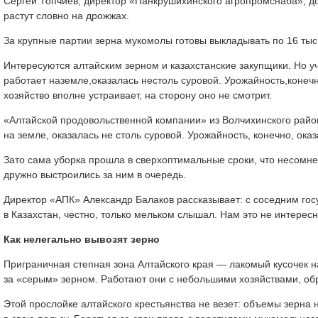
Сергей Топчиев, директор «Панкрушихинского агропромснаба», до
растут словно на дрожжах.
За крупные партии зерна мукомолы готовы выкладывать по 16 ты
Интересуются алтайским зерном и казахстанские закупщики. Но учи
работает наземле,оказалась нестоль суровой. Урожайность,конеч
хозяйство вполне устраивает, на сторону оно не смотрит.
«Алтайской продовольственной компании» из Волчихинского района
на земле, оказалась не столь суровой. Урожайность, конечно, ока
Зато сама уборка прошла в сверхоптимальные сроки, что несомне
дружно выстроились за ним в очередь.
Директор «АПК» Александр Балаков рассказывает: с соседним гос
в Казахстан, честно, только мельком слышал. Нам это не интере
Как нелегально вывозят зерно
Приграничная степная зона Алтайского края — лакомый кусочек на
за «серым» зерном. Работают они с небольшими хозяйствами, о
Этой прослойке алтайского крестьянства не везет: объемы зерна 