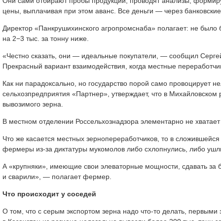
Они сами отбирают пробы продукции, проводят анализы, формиру
цены, выплачивая при этом аванс. Все деньги — через банковски
Директор «Панкрушихинского агропромснаба» полагает: не было 
на 2−3 тыс. за тонну ниже.
«Честно сказать, они — идеальные покупатели, — сообщил Сергей
Прекрасный вариант взаимодействия, когда местные переработчик
Как ни парадоксально, но государство порой само провоцирует не
сельхозпредприятия «Партнер», утверждает, что в Михайловском 
вывозимого зерна.
В местном отделении Россельхознадзора элементарно не хватает 
Что же касается местных зернопереработчиков, то в сложившейся 
фермеры из-за диктатуры мукомолов либо схлопнулись, либо ушли
А «крупняки», имеющие свои элеваторные мощности, сдавать за бе
и сварили», — полагает фермер.
Что происходит у соседей
О том, что с серым экспортом зерна надо что-то делать, первыми 