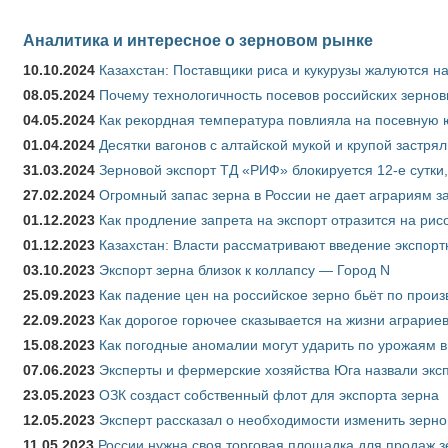
Аналитика и интересное о зерновом рынке
10.10.2024
Казахстан: Поставщики риса и кукурузы жалуются н
08.05.2024
Почему технологичность посевов российских зернов
04.05.2024
Как рекордная температура повлияла на посевную 
01.04.2024
Десятки вагонов с алтайской мукой и крупой застрял
31.03.2024
Зерновой экспорт ТД «РИФ» блокируется 12-е сутки
27.02.2024
Огромный запас зерна в России не дает аграриям з
01.12.2023
Как продление запрета на экспорт отразится на рис
01.12.2023
Казахстан: Власти рассматривают введение экспор
03.10.2023
Экспорт зерна близок к коллапсу — Город N
25.09.2023
Как падение цен на российское зерно бьёт по прои
22.09.2023
Как дорогое горючее сказывается на жизни аграрие
15.08.2023
Как погодные аномалии могут ударить по урожаям 
07.06.2023
Эксперты и фермерские хозяйства Юга назвали эксп
23.05.2023
ОЗК создаст собственный флот для экспорта зерна
12.05.2023
Эксперт рассказал о необходимости изменить зерн
11.05.2023
России нужна своя торговая площадка для продаж 