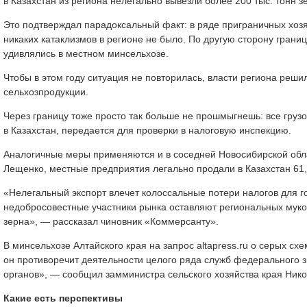
в Казахстан из региона нелегально вывезли более 200 тыс. тонн з
Это подтверждал парадоксальный факт: в ряде приграничных хозя
никаких катаклизмов в регионе не было. По другую сторону границ
удивлялись в местном минсельхозе.
Чтобы в этом году ситуация не повторилась, власти региона реши
сельхозпродукции.
Через границу тоже просто так больше не прошмыгнешь: все гру
в Казахстан, передается для проверки в налоговую инспекцию.
Аналогичные меры применяются и в соседней Новосибирской обла
Лещенко, местные предприятия легально продали в Казахстан 61,2
«Нелегальный экспорт влечет колоссальные потери налогов для г
недобросовестные участники рынка оставляют региональных муком
зерна», — рассказал чиновник «Коммерсанту».
В минсельхозе Алтайского края на запрос altapress.ru о серых схе
он противоречит деятельности целого ряда служб федерального з
органов», — сообщил замминистра сельского хозяйства края Ник
Какие есть перспективы