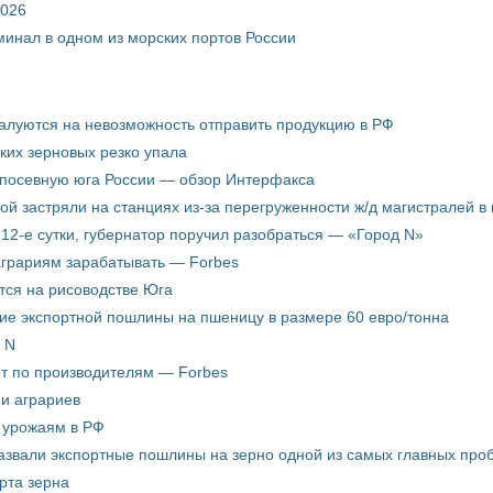
2026
минал в одном из морских портов России
жалуются на невозможность отправить продукцию в РФ
ких зерновых резко упала
 посевную юга России — обзор Интерфакса
пой застряли на станциях из-за перегруженности ж/д магистралей в 
12-е сутки, губернатор поручил разобраться — «Город N»
аграриям зарабатывать — Forbes
ится на рисоводстве Юга
ие экспортной пошлины на пшеницу в размере 60 евро/тонна
 N
ёт по производителям — Forbes
ни аграриев
о урожаям в РФ
звали экспортные пошлины на зерно одной из самых главных пробл
рта зерна