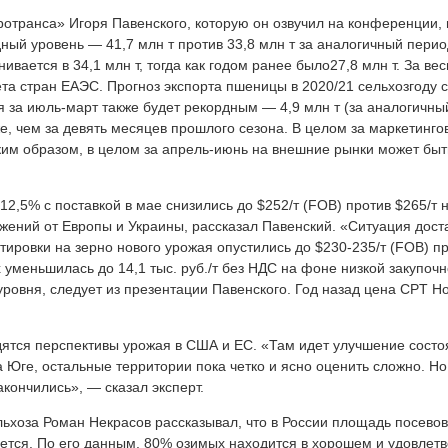
ротранса» Игоря Павенского, которую он озвучил на конференции, 
дный уровень — 41,7 млн т против 33,8 млн т за аналогичный пери
вается в 34,1 млн т, тогда как годом ранее было27,8 млн т. За вес
та стран ЕАЭС. Прогноз экспорта пшеницы в 2020/21 сельхозгоду с
я за июль-март также будет рекордным — 4,9 млн т (за аналогичн
иже, чем за девять месяцев прошлого сезона. В целом за маркетинго
Таким образом, в целом за апрель-июнь на внешние рынки может быт
,5% с поставкой в мае снизились до $252/т (FOB) против $265/т н
жений от Европы и Украины, рассказал Павенский. «Ситуация дост
тировки на зерно нового урожая опустились до $230-235/т (FOB) п
 уменьшилась до 14,1 тыс. руб./т без НДС на фоне низкой закупочн
уровня, следует из презентации Павенского. Год назад цена CPT Н
дятся перспективы урожая в США и ЕС. «Там идет улучшение состо
 Юге, остальные территории пока четко и ясно оценить сложно. Но
кончились», — сказал эксперт.
хоза Роман Некрасов рассказывал, что в России площадь посевов
ется. По его данным, 80% озимых находится в хорошем и удовлет