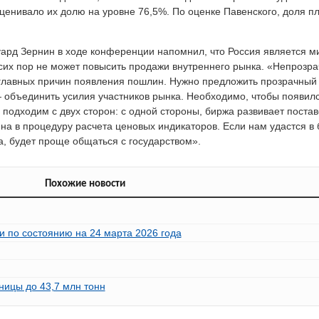
оценивало их долю на уровне 76,5%. По оценке Павенского, доля 
ард Зернин в ходе конференции напомнил, что Россия является 
 сих пор не может повысить продажи внутреннего рынка. «Непрозр
 главных причин появления пошлин. Нужно предложить прозрачный 
 объединить усилия участников рынка. Необходимо, чтобы появил
подходим с двух сторон: с одной стороны, биржа развивает пост
ена в процедуру расчета ценовых индикаторов. Если нам удастся 
а, будет проще общаться с государством».
Похожие новости
и по состоянию на 24 марта 2026 года
ницы до 43,7 млн тонн