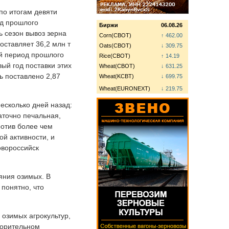
по итогам девяти
од прошлого
Биржи
06.08.26
ь сезон вывоз зерна
Corn(CBOT)
↑ 462.00
оставляет 36,2 млн т
Oats(CBOT)
↓ 309.75
ый период прошлого
Rice(CBOT)
↑ 14.19
вый год поставки этих
Wheat(CBOT)
↓ 631.25
ь поставлено 2,87
Wheat(KCBT)
↓ 699.75
Wheat(EURONEXT)
↓ 219.75
есколько дней назад:
аточно печальная,
ротив более чем
ой активности, и
овороссийск
яния озимых. В
 понятно, что
 озимых агрокультур,
ворительном