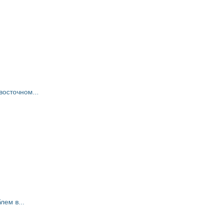
восточном...
ем в...