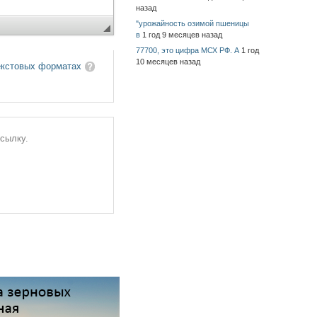
назад
"урожайность озимой пшеницы
в
1 год 9 месяцев назад
77700, это цифра МСХ РФ. А
1 год
10 месяцев назад
екстовых форматах
ссылку.