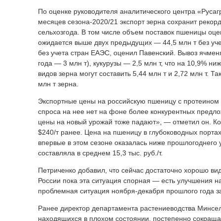
По оценке руководителя аналитического центра «Русаг
месяцев сезона-2020/21 экспорт зерна сохранит рекор
сельхозгода. В том числе объем поставок пшеницы оцени
ожидается выше двух предыдущих — 44,5 млн т без уче
без учета стран ЕАЭС, оценил Павенский. Вывоз ячмен
года — 3 млн т), кукурузы — 2,5 млн т, что на 10,9% н
видов зерна могут составить 5,44 млн т и 2,72 млн т. 
млн т зерна.
Экспортные цены на российскую пшеницу с протеином 12
спроса на нее нет на фоне более конкурентных предло
цены на новый урожай тоже падают», — отметил он. Ко
$240/т ранее. Цена на пшеницу в глубоководных портах
впервые в этом сезоне оказалась ниже прошлогоднего 
составляла в среднем 15,3 тыс. руб./т.
Петриченко добавил, что сейчас достаточно хорошо ви
России пока эта ситуация спорная — есть улучшения на
проблемная ситуация ноября-декабря прошлого года за
Ранее директор департамента растениеводства Минсель
находящихся в плохом состоянии, постепенно сокраща