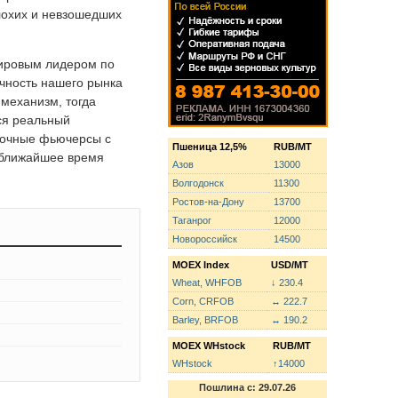
плохих и невзошедших
мировым лидером по
ачность нашего рынка
механизм, тогда
ся реальный
авочные фьючерсы с
Пшеница 12,5%
RUB/MT
в ближайшее время
Азов
13000
Волгодонск
11300
Ростов-на-Дону
13700
Таганрог
12000
Новороссийск
14500
MOEX Index
USD/MT
Wheat, WHFOB
↓ 230.4
Corn, CRFOB
↔ 222.7
Barley, BRFOB
↔ 190.2
MOEX WHstock
RUB/MT
WHstock
↑14000
Пошлина с: 29.07.26