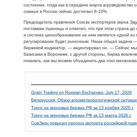
состоянии, тогда как в середине марта агроведомство 
озимых в России сейчас достигает 8-10%.
Председатель правления Союза экспортеров зерна Эду
поставкам пшеницы и отметил, что при этом страна до
и система ценообразования на нем является одной из
регулирование будет рыночным. Наша общая задача —
биржевой индикатор, — акцентировал он. — Сейчас мы 
базисами в Воронеже, с другой стороны, биржа вовлеч
показать, как мы можем объединить два этих механизм
Grain Trading on Russian Exchanges: July 17, 2026
Белоруссия: Обзор агрометеорологической ситуаци
Торги на зерновых биржах РФ за 13 ноября 2025 г.
Торги на зерновых биржах РФ за 13 марта 2026 г.
СовЭкон повысил прогноз экспорта российской пше