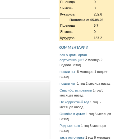
Пшеница
0
Ячмень
0
Кукуруза
232.6
Пошлина с: 05.08.26
Пшеница
5.7
Ячмень
0
Кукуруза
137.2
КОММЕНТАРИИ
Как бырать орган
сертификации?
2 месяца 2
недели назад
пошли ны
8 месяцев 1 неделя
назад
пошли ны
1 год 2 месяца назад
Спасибо, исправили
1 год 5
месяцев назад
Не корректный год
1 год 5
месяцев назад
Ошибка в датах
1 год 5 месяцев
назад
Родные поля
1 год 6 месяцев
назад
так в источнике
1 год 9 месяцев