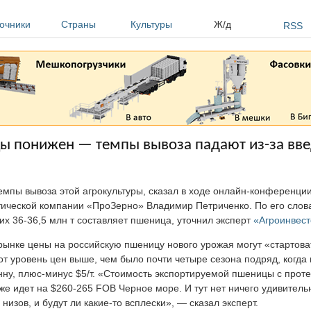
очники
Страны
Культуры
Ж/д
RSS
цы понижен — темпы вывоза падают из-за в
мпы вывоза этой агрокультуры, сказал в ходе онлайн-конференции
ической компании «ПроЗерно» Владимир Петриченко. По его слова
 них 36-36,5 млн т составляет пшеница, уточнил эксперт
«Агроинвест
ынке цены на российскую пшеницу нового урожая могут «стартовать
от уровень цен выше, чем было почти четыре сезона подряд, когда 
ну, плюс-минус $5/т. «Стоимость экспортируемой пшеницы с прот
же идет на $260-265 FOB Черное море. И тут нет ничего удивитель
 низов, и будут ли какие-то всплески», — сказал эксперт.