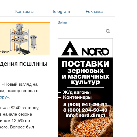
Контакты
Telegram
Реклама
Войти
Форма поиска
Поиск
ведения пошлины
 «Новый взгляд на
м, экспорт зерна в
ору»
.
» с $240 за тонну,
в начале сезона
еином 12,5% по
ного. Вопрос был