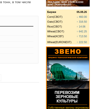
 тонн, в том числе
Биржи
05.08.26
Corn(CBOT)
↓ 460.00
Oats(CBOT)
↑ 316.50
Rice(CBOT)
↑ 14.06
Wheat(CBOT)
↑ 642.25
Wheat(KCBT)
↑ 713.50
Wheat(EURONEXT)
↑ 222.50