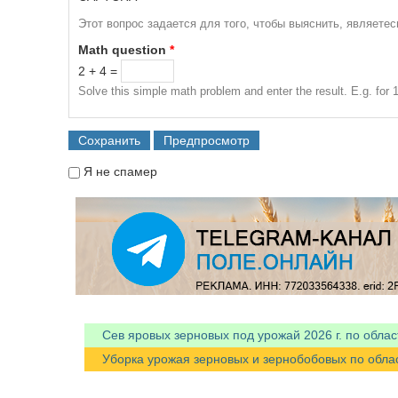
Этот вопрос задается для того, чтобы выяснить, являете
Math question
*
2 + 4 =
Solve this simple math problem and enter the result. E.g. for 1
Я не спамер
Я спамер
Сев яровых зерновых под урожай 2026 г. по облас
Уборка урожая зерновых и зернобобовых по областя