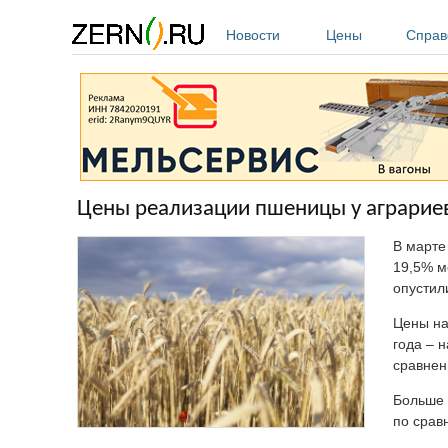
Перейти к основному содержанию
Новости
Цены
Справ
Цены реализации пшеницы у аграриев
В марте
19,5% м
опустил
Цены на
года – 
сравнен
Больше 
по срав