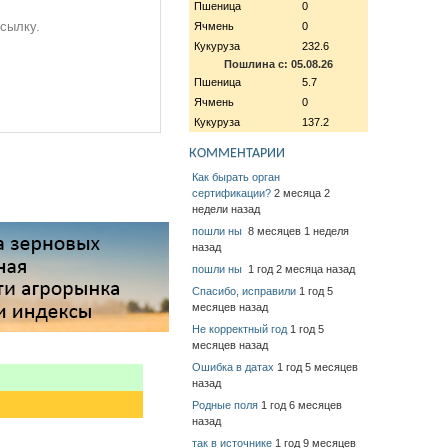
Пшеница
0
ссылку.
Ячмень
0
Кукуруза
232.6
Пошлина с: 05.08.26
Пшеница
5.7
Ячмень
0
Кукуруза
137.2
КОММЕНТАРИИ
Как бырать орган
сертификации?
2 месяца 2
недели назад
пошли ны
8 месяцев 1 неделя
назад
пошли ны
1 год 2 месяца назад
Спасибо, исправили
1 год 5
месяцев назад
Не корректный год
1 год 5
месяцев назад
Ошибка в датах
1 год 5 месяцев
назад
Родные поля
1 год 6 месяцев
назад
так в источнике
1 год 9 месяцев