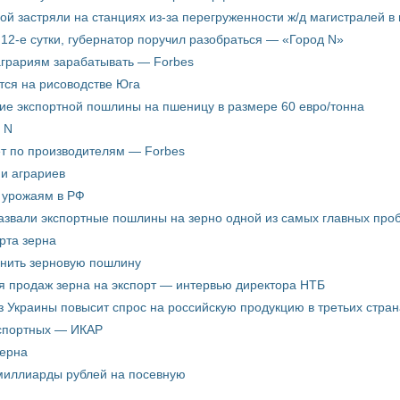
пой застряли на станциях из-за перегруженности ж/д магистралей в 
12-е сутки, губернатор поручил разобраться — «Город N»
аграриям зарабатывать — Forbes
ится на рисоводстве Юга
ие экспортной пошлины на пшеницу в размере 60 евро/тонна
 N
ёт по производителям — Forbes
ни аграриев
о урожаям в РФ
звали экспортные пошлины на зерно одной из самых главных пробл
рта зерна
енить зерновую пошлину
я продаж зерна на экспорт — интервью директора НТБ
з Украины повысит спрос на российскую продукцию в третьих стран
кспортных — ИКАР
зерна
 миллиарды рублей на посевную