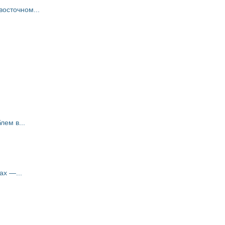
восточном...
ем в...
ах —...