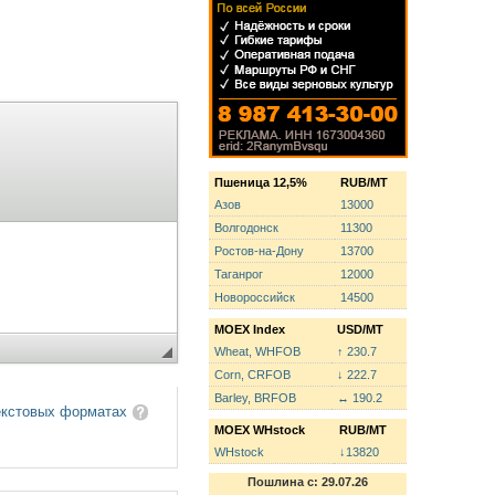
Пшеница 12,5%
RUB/MT
Азов
13000
Волгодонск
11300
Ростов-на-Дону
13700
Таганрог
12000
Новороссийск
14500
MOEX Index
USD/MT
Wheat, WHFOB
↑ 230.7
Corn, CRFOB
↓ 222.7
Barley, BRFOB
↔ 190.2
екстовых форматах
MOEX WHstock
RUB/MT
WHstock
↓13820
Пошлина с: 29.07.26