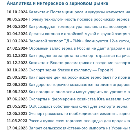
Аналитика и интересное о зерновом рынке
10.10.2024
Казахстан: Поставщики риса и кукурузы жалуются н
08.05.2024
Почему технологичность посевов российских зернов
04.05.2024
Как рекордная температура повлияла на посевную 
01.04.2024
Десятки вагонов с алтайской мукой и крупой застрял
31.03.2024
Зерновой экспорт ТД «РИФ» блокируется 12-е сутки
27.02.2024
Огромный запас зерна в России не дает аграриям з
01.12.2023
Как продление запрета на экспорт отразится на рис
01.12.2023
Казахстан: Власти рассматривают введение экспор
03.10.2023
Экспорт зерна близок к коллапсу — Город N
25.09.2023
Как падение цен на российское зерно бьёт по прои
22.09.2023
Как дорогое горючее сказывается на жизни аграрие
15.08.2023
Как погодные аномалии могут ударить по урожаям 
07.06.2023
Эксперты и фермерские хозяйства Юга назвали эксп
23.05.2023
ОЗК создаст собственный флот для экспорта зерна
12.05.2023
Эксперт рассказал о необходимости изменить зерн
11.05.2023
России нужна своя торговая площадка для продаж 
17.04.2023
Запрет сельскохозяйственного импорта из Украины п