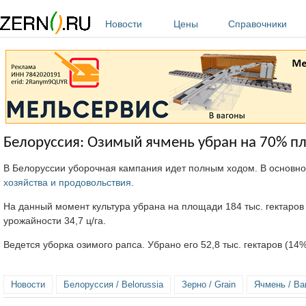
Перейти к основному содержанию
Новости
Цены
Справочники
Белоруссия: Озимый ячмень убран на 70% п
В Белоруссии уборочная кампания идет полным ходом. В основн
хозяйства и продовольствия
.
На данный момент культура убрана на площади 184 тыс. гектаров
урожайности 34,7 ц/га.
Ведется уборка озимого рапса. Убрано его 52,8 тыс. гектаров (1
Новости
Белоруссия / Belorussia
Зерно / Grain
Ячмень / Bar