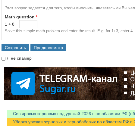
Этот вопрос задается для того, чтобы выяснить, являетесь ли Вы че
Math question
*
1 + 8 =
Solve this simple math problem and enter the result. E.g. for 1+3, enter 4.
Я не спамер
Я спамер
Сев яровых зерновых под урожай 2026 г. по областям РФ (об
Уборка урожая зерновых и зернобобовых по областям РФ в 202