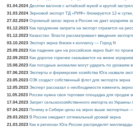
01.04.2024
Десятки вагонов с алтайской мукой и крупой застрял
31.03.2024
Зерновой экспорт ТД «РИФ» блокируется 12-е сутки
27.02.2024
Огромный запас зерна в России не дает аграриям з
01.12.2023
Как продление запрета на экспорт отразится на рис
01.12.2023
Казахстан: Власти рассматривают введение экспор
03.10.2023
Экспорт зерна близок к коллапсу — Город N
25.09.2023
Как падение цен на российское зерно бьёт по прои
22.09.2023
Как дорогое горючее сказывается на жизни аграрие
15.08.2023
Как погодные аномалии могут ударить по урожаям 
07.06.2023
Эксперты и фермерские хозяйства Юга назвали эксп
23.05.2023
ОЗК создаст собственный флот для экспорта зерна
12.05.2023
Эксперт рассказал о необходимости изменить зерн
11.05.2023
России нужна своя торговая площадка для продаж 
17.04.2023
Запрет сельскохозяйственного импорта из Украины п
07.04.2023
Почему в Сибири цены на зерно выше экспортных 
29.03.2023
В России ожидают оптимальный урожай зерна
21.03.2023
Как в регионах Юга России распределят миллиарды