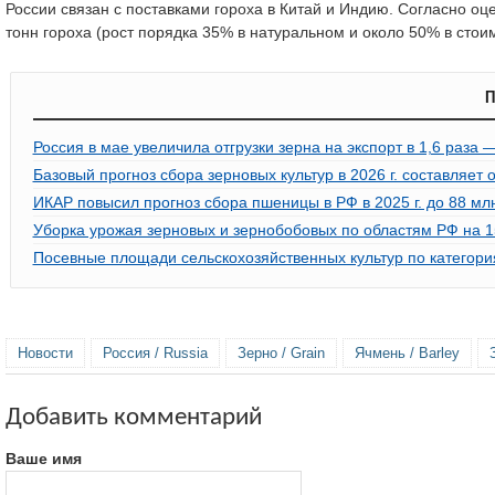
России связан с поставками гороха в Китай и Индию. Согласно оце
тонн гороха (рост порядка 35% в натуральном и около 50% в сто
П
Россия в мае увеличила отгрузки зерна на экспорт в 1,6 раза
Базовый прогноз сбора зерновых культур в 2026 г. составляет
ИКАР повысил прогноз сбора пшеницы в РФ в 2025 г. до 88 мл
Уборка урожая зерновых и зернобобовых по областям РФ на 15
Посевные площади сельскохозяйственных культур по категори
Новости
Россия / Russia
Зерно / Grain
Ячмень / Barley
Добавить комментарий
Ваше имя