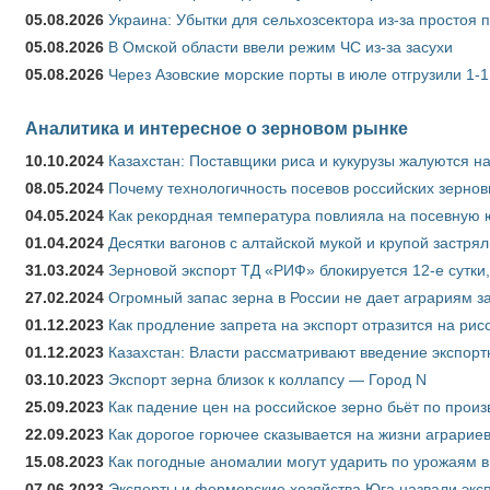
05.08.2026
Украина: Убытки для сельхозсектора из-за простоя п
05.08.2026
В Омской области ввели режим ЧС из-за засухи
05.08.2026
Через Азовские морские порты в июле отгрузили 1-1
Аналитика и интересное о зерновом рынке
10.10.2024
Казахстан: Поставщики риса и кукурузы жалуются н
08.05.2024
Почему технологичность посевов российских зернов
04.05.2024
Как рекордная температура повлияла на посевную 
01.04.2024
Десятки вагонов с алтайской мукой и крупой застрял
31.03.2024
Зерновой экспорт ТД «РИФ» блокируется 12-е сутки
27.02.2024
Огромный запас зерна в России не дает аграриям з
01.12.2023
Как продление запрета на экспорт отразится на рис
01.12.2023
Казахстан: Власти рассматривают введение экспор
03.10.2023
Экспорт зерна близок к коллапсу — Город N
25.09.2023
Как падение цен на российское зерно бьёт по прои
22.09.2023
Как дорогое горючее сказывается на жизни аграрие
15.08.2023
Как погодные аномалии могут ударить по урожаям 
07.06.2023
Эксперты и фермерские хозяйства Юга назвали эксп