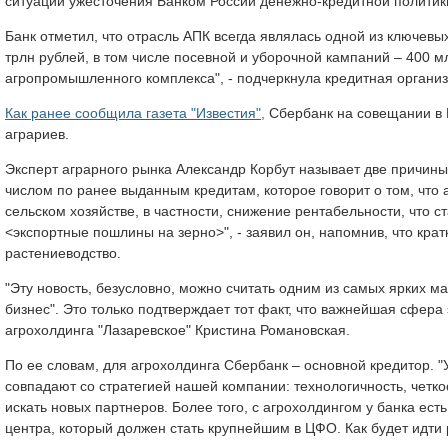
ситуации ужесточения Банком России денежно-кредитной политики"
Банк отметил, что отрасль АПК всегда являлась одной из ключев
трлн рублей, в том числе посевной и уборочной кампаний – 400 м
агропромышленного комплекса", - подчеркнула кредитная организ
Как ранее сообщила газета "Известия",
Сбербанк на совещании в 
аграриев.
Эксперт аграрного рынка Александр Корбут называет две причины
числом по ранее выданным кредитам, которое говорит о том, что
сельском хозяйстве, в частности, снижение рентабельности, что 
<экспортные пошлины на зерно>", - заявил он, напомнив, что кра
растениеводство.
"Эту новость, безусловно, можно считать одним из самых ярких ма
бизнес". Это только подтверждает тот факт, что важнейшая сфера 
агрохолдинга "Лазаревское" Кристина Романовская.
По ее словам, для агрохолдинга Сбербанк – основной кредитор. 
совпадают со стратегией нашей компании: технологичность, четкос
искать новых партнеров. Более того, с агрохолдингом у банка ес
центра, который должен стать крупнейшим в ЦФО. Как будет идти 