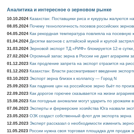
Аналитика и интересное о зерновом рынке
10.10.2024
Казахстан: Поставщики риса и кукурузы жалуются н
08.05.2024
Почему технологичность посевов российских зернов
04.05.2024
Как рекордная температура повлияла на посевную 
01.04.2024
Десятки вагонов с алтайской мукой и крупой застрял
31.03.2024
Зерновой экспорт ТД «РИФ» блокируется 12-е сутки
27.02.2024
Огромный запас зерна в России не дает аграриям з
01.12.2023
Как продление запрета на экспорт отразится на рис
01.12.2023
Казахстан: Власти рассматривают введение экспор
03.10.2023
Экспорт зерна близок к коллапсу — Город N
25.09.2023
Как падение цен на российское зерно бьёт по прои
22.09.2023
Как дорогое горючее сказывается на жизни аграрие
15.08.2023
Как погодные аномалии могут ударить по урожаям 
07.06.2023
Эксперты и фермерские хозяйства Юга назвали эксп
23.05.2023
ОЗК создаст собственный флот для экспорта зерна
12.05.2023
Эксперт рассказал о необходимости изменить зерн
11.05.2023
России нужна своя торговая площадка для продаж 