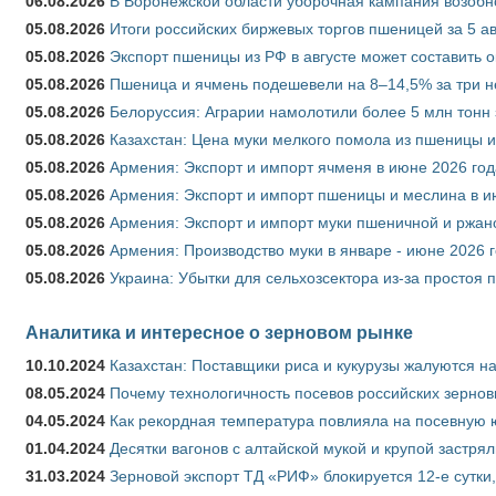
06.08.2026
В Воронежской области уборочная кампания возобн
05.08.2026
Итоги российских биржевых торгов пшеницей за 5 ав
05.08.2026
Экспорт пшеницы из РФ в августе может составить 
05.08.2026
Пшеница и ячмень подешевели на 8–14,5% за три 
05.08.2026
Белоруссия: Аграрии намолотили более 5 млн тонн
05.08.2026
Казахстан: Цена муки мелкого помола из пшеницы и
05.08.2026
Армения: Экспорт и импорт ячменя в июне 2026 год
05.08.2026
Армения: Экспорт и импорт пшеницы и меслина в и
05.08.2026
Армения: Экспорт и импорт муки пшеничной и ржан
05.08.2026
Армения: Производство муки в январе - июне 2026 
05.08.2026
Украина: Убытки для сельхозсектора из-за простоя п
Аналитика и интересное о зерновом рынке
10.10.2024
Казахстан: Поставщики риса и кукурузы жалуются н
08.05.2024
Почему технологичность посевов российских зернов
04.05.2024
Как рекордная температура повлияла на посевную 
01.04.2024
Десятки вагонов с алтайской мукой и крупой застрял
31.03.2024
Зерновой экспорт ТД «РИФ» блокируется 12-е сутки