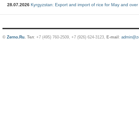
28.07.2026
Kyrgyzstan: Export and import of rice for May and over 
©
Zerno.Ru
.
Тел
: +7 (495) 760-2509,
+7 (926) 624-3123
,
E-mail
:
admin@ze