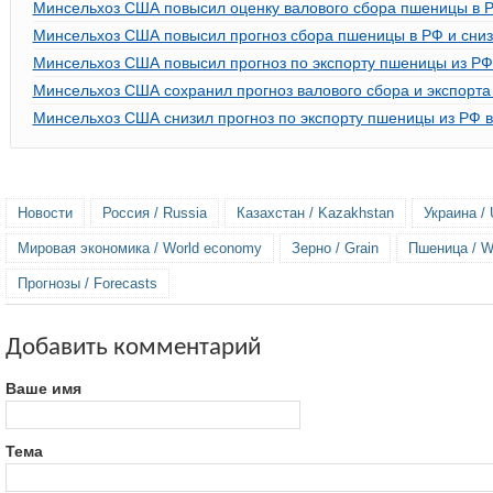
Минсельхоз США повысил оценку валового сбора пшеницы в РФ
Минсельхоз США повысил прогноз сбора пшеницы в РФ и снизи
Минсельхоз США повысил прогноз по экспорту пшеницы из РФ 
Минсельхоз США сохранил прогноз валового сбора и экспорт
Минсельхоз США снизил прогноз по экспорту пшеницы из РФ в 
Новости
Россия / Russia
Казахстан / Kazakhstan
Украина / 
Мировая экономика / World economy
Зерно / Grain
Пшеница / W
Прогнозы / Forecasts
Добавить комментарий
Ваше имя
Тема