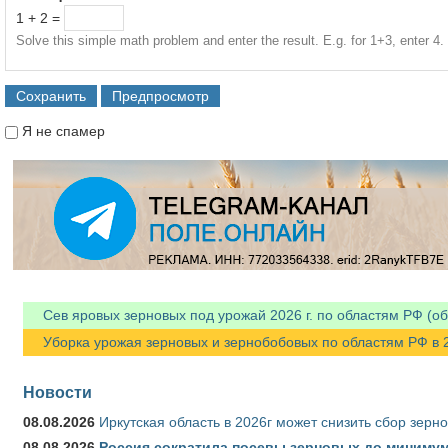
1 + 2 =
Solve this simple math problem and enter the result. E.g. for 1+3, enter 4.
Я не спамер
Я спамер
Сев яровых зерновых под урожай 2026 г. по областям РФ (об
Уборка урожая зерновых и зернобобовых по областям РФ в 202
Новости
08.08.2026
Иркутская область в 2026г может снизить сбор зерн
08.08.2026
Россия сократила посевы зерновых до минимум