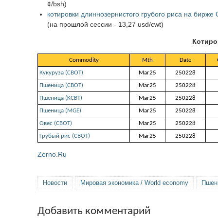
¢/bsh)
котировки длиннозернистого грубого риса на бирже
(на прошлой сессии - 13,27 usd/cwt)
Котиро
Commodity
Mth
Date
Кукуруза (СВОТ)
Mar25
250228
Пшеница (СВОТ)
Mar25
250228
Пшеница (KCBT)
Mar25
250228
Пшеница (MGE)
Mar25
250228
Овес (СВОТ)
Mar25
250228
Грубый рис (CBOT)
Mar25
250228
Zerno.Ru
Новости
Мировая экономика / World economy
Пшен
Добавить комментарий