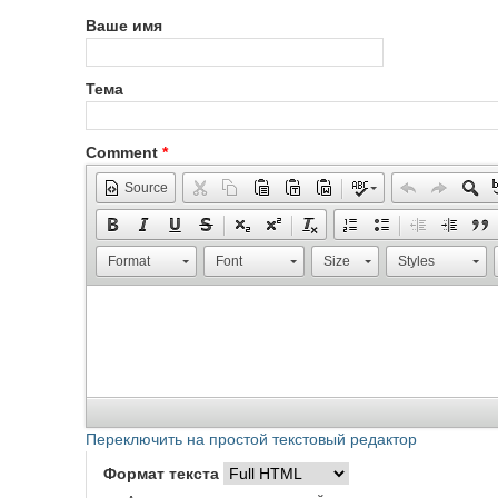
Ваше имя
Тема
Comment
*
Source
Format
Font
Size
Styles
Переключить на простой текстовый редактор
Формат текста