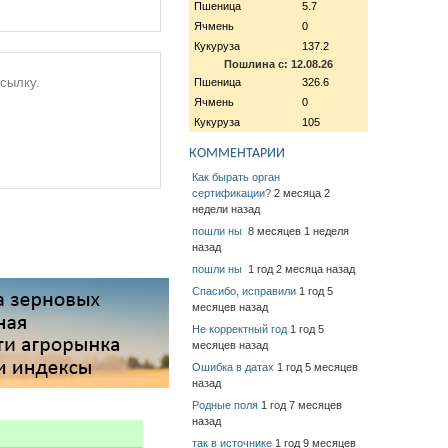
Пшеница
5.7
Ячмень
0
Кукуруза
137.2
Пошлина с: 12.08.26
ссылку.
Пшеница
326.6
Ячмень
0
Кукуруза
105
КОММЕНТАРИИ
Как бырать орган
сертификации?
2 месяца 2
недели назад
пошли ны
8 месяцев 1 неделя
назад
пошли ны
1 год 2 месяца назад
Спасибо, исправили
1 год 5
месяцев назад
Не корректный год
1 год 5
месяцев назад
Ошибка в датах
1 год 5 месяцев
назад
Родные поля
1 год 7 месяцев
назад
так в источнике
1 год 9 месяцев