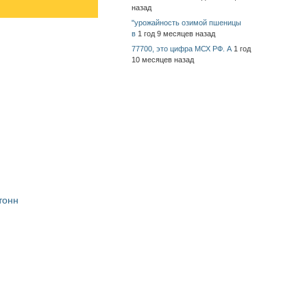
назад
"урожайность озимой пшеницы
в
1 год 9 месяцев назад
77700, это цифра МСХ РФ. А
1 год
10 месяцев назад
тонн