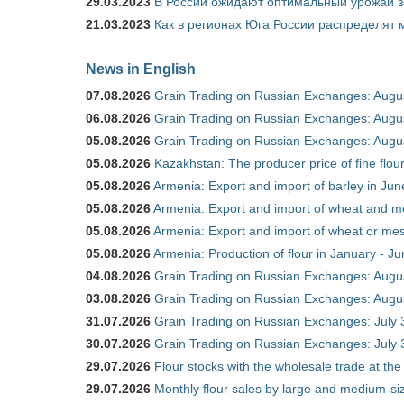
29.03.2023
В России ожидают оптимальный урожай 
21.03.2023
Как в регионах Юга России распределят
News in English
07.08.2026
Grain Trading on Russian Exchanges: Augu
06.08.2026
Grain Trading on Russian Exchanges: Augu
05.08.2026
Grain Trading on Russian Exchanges: Augu
05.08.2026
Kazakhstan: The producer price of fine flo
05.08.2026
Armenia: Export and import of barley in Ju
05.08.2026
Armenia: Export and import of wheat and m
05.08.2026
Armenia: Export and import of wheat or mesl
05.08.2026
Armenia: Production of flour in January - J
04.08.2026
Grain Trading on Russian Exchanges: Augu
03.08.2026
Grain Trading on Russian Exchanges: Augu
31.07.2026
Grain Trading on Russian Exchanges: July 
30.07.2026
Grain Trading on Russian Exchanges: July 
29.07.2026
Flour stocks with the wholesale trade at th
29.07.2026
Monthly flour sales by large and medium-si