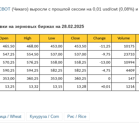
 CBOT
(Чикаго) выросли с прошлой сессии на 0,01 usd/cwt (0,08%) и
вки на зерновых биржах на 28.02.2025
Open
High
Low
Close
Change
Volume
465,50
468,00
453,00
453,50
-11,25
10175
547,25
554,50
537,00
537,00
-9,75
23733
570,25
576,25
558,00
558,25
-13,00
10994
590,25
594,25
582,25
582,25
-4,75
4409
353,00
360,25
353,00
360,25
0
147
13,25
13,32
13,15
13,28
+0,01
1216
ица / Wheat
Кукуруза / Corn
Рис / Rice