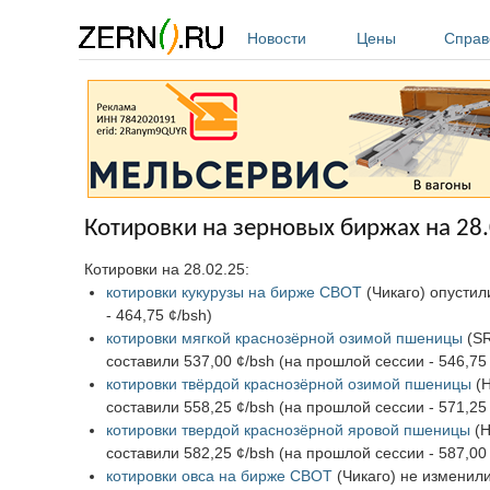
Перейти к основному содержанию
Новости
Цены
Справ
Котировки на зерновых биржах на 28
Котировки на 28.02.25:
котировки кукурузы на бирже CBOT
(Чикаго) опустил
- 464,75 ¢/bsh)
котировки мягкой краснозёрной озимой пшеницы
(SR
составили 537,00 ¢/bsh (на прошлой сессии - 546,75 
котировки твёрдой краснозёрной озимой пшеницы
(H
составили 558,25 ¢/bsh (на прошлой сессии - 571,25 
котировки твердой краснозёрной яровой пшеницы
(H
составили 582,25 ¢/bsh (на прошлой сессии - 587,00 
котировки овса на бирже CBOT
(Чикаго) не изменили