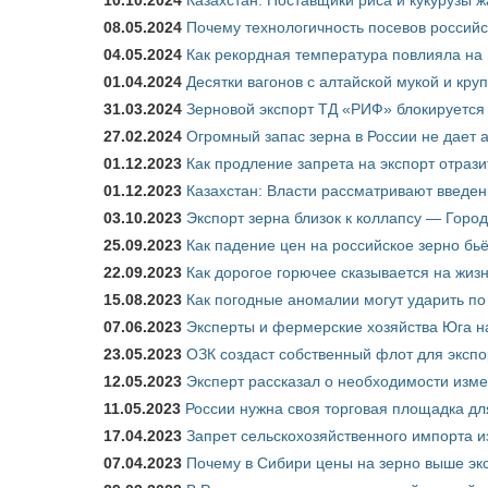
10.10.2024
Казахстан: Поставщики риса и кукурузы 
08.05.2024
Почему технологичность посевов российс
04.05.2024
Как рекордная температура повлияла на
01.04.2024
Десятки вагонов с алтайской мукой и кру
31.03.2024
Зерновой экспорт ТД «РИФ» блокируется 
27.02.2024
Огромный запас зерна в России не дает 
01.12.2023
Как продление запрета на экспорт отраз
01.12.2023
Казахстан: Власти рассматривают введен
03.10.2023
Экспорт зерна близок к коллапсу — Город
25.09.2023
Как падение цен на российское зерно бь
22.09.2023
Как дорогое горючее сказывается на жиз
15.08.2023
Как погодные аномалии могут ударить п
07.06.2023
Эксперты и фермерские хозяйства Юга на
23.05.2023
ОЗК создаст собственный флот для экспо
12.05.2023
Эксперт рассказал о необходимости изм
11.05.2023
России нужна своя торговая площадка дл
17.04.2023
Запрет сельскохозяйственного импорта и
07.04.2023
Почему в Сибири цены на зерно выше э