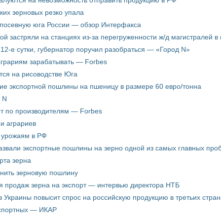
жалуются на невозможность отправить продукцию в РФ
ких зерновых резко упала
 посевную юга России — обзор Интерфакса
пой застряли на станциях из-за перегруженности ж/д магистралей в 
12-е сутки, губернатор поручил разобраться — «Город N»
аграриям зарабатывать — Forbes
ится на рисоводстве Юга
ие экспортной пошлины на пшеницу в размере 60 евро/тонна
 N
ёт по производителям — Forbes
ни аграриев
о урожаям в РФ
звали экспортные пошлины на зерно одной из самых главных пробл
рта зерна
енить зерновую пошлину
я продаж зерна на экспорт — интервью директора НТБ
з Украины повысит спрос на российскую продукцию в третьих стран
кспортных — ИКАР