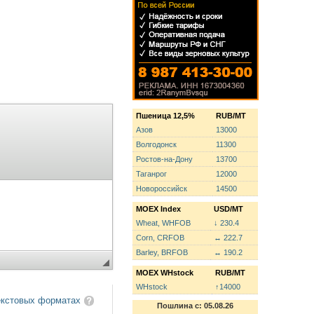
Пшеница 12,5%
RUB/MT
Азов
13000
Волгодонск
11300
Ростов-на-Дону
13700
Таганрог
12000
Новороссийск
14500
MOEX Index
USD/MT
Wheat, WHFOB
↓ 230.4
Corn, CRFOB
↔ 222.7
Barley, BRFOB
↔ 190.2
MOEX WHstock
RUB/MT
WHstock
↑14000
екстовых форматах
Пошлина с: 05.08.26