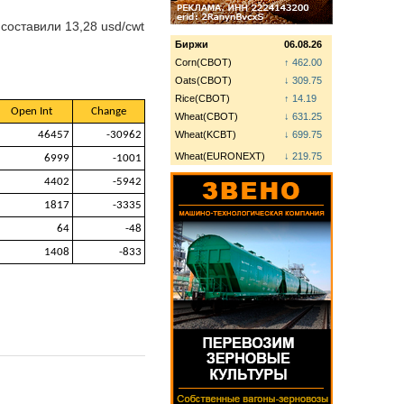
 составили 13,28 usd/cwt
Биржи
06.08.26
Corn(CBOT)
↑ 462.00
Oats(CBOT)
↓ 309.75
Rice(CBOT)
↑ 14.19
Open Int
Change
Wheat(CBOT)
↓ 631.25
46457
-30962
Wheat(KCBT)
↓ 699.75
Wheat(EURONEXT)
↓ 219.75
6999
-1001
4402
-5942
1817
-3335
64
-48
1408
-833