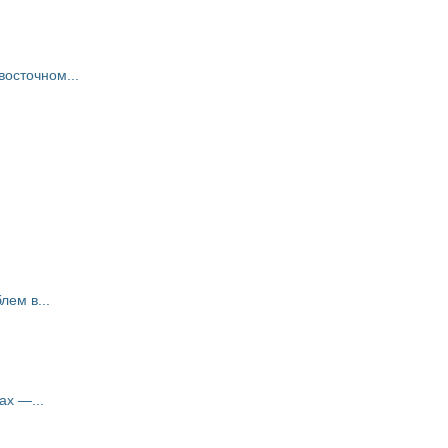
восточном...
ем в...
ах —...