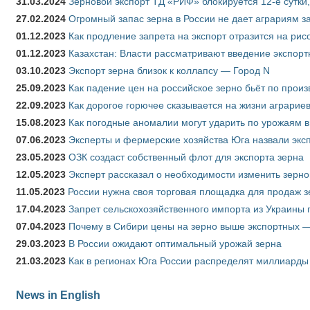
31.03.2024
Зерновой экспорт ТД «РИФ» блокируется 12-е сутки
27.02.2024
Огромный запас зерна в России не дает аграриям з
01.12.2023
Как продление запрета на экспорт отразится на рис
01.12.2023
Казахстан: Власти рассматривают введение экспор
03.10.2023
Экспорт зерна близок к коллапсу — Город N
25.09.2023
Как падение цен на российское зерно бьёт по прои
22.09.2023
Как дорогое горючее сказывается на жизни аграрие
15.08.2023
Как погодные аномалии могут ударить по урожаям 
07.06.2023
Эксперты и фермерские хозяйства Юга назвали эксп
23.05.2023
ОЗК создаст собственный флот для экспорта зерна
12.05.2023
Эксперт рассказал о необходимости изменить зерн
11.05.2023
России нужна своя торговая площадка для продаж 
17.04.2023
Запрет сельскохозяйственного импорта из Украины п
07.04.2023
Почему в Сибири цены на зерно выше экспортных 
29.03.2023
В России ожидают оптимальный урожай зерна
21.03.2023
Как в регионах Юга России распределят миллиарды
News in English