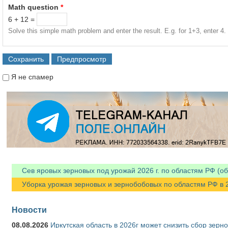
Math question
*
6 + 12 =
Solve this simple math problem and enter the result. E.g. for 1+3, enter 4.
Я не спамер
Я спамер
Сев яровых зерновых под урожай 2026 г. по областям РФ (об
Уборка урожая зерновых и зернобобовых по областям РФ в 202
Новости
08.08.2026
Иркутская область в 2026г может снизить сбор зерн