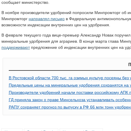
сообщает министерство.
В ноябре производители удобрений попросили Минпромторг об инд
Минпромторг
направлял письмо
в Федеральную антимонопольную 
возможности индексации внутренних цен на удобрения.
В феврале текущего года вице-премьер Александр Новак поручи
минеральные удобрения для аграриев. В конце марта глава Минп
поддерживают
предложение об индексации внутренних цен на удо
П
В Ростовской области 700 тыс. га озимых культур посеяны без
Предельные цены на минеральные удобрения сохранятся на у
Производители удобрений начали поставки российскому АПК п
ГД приняла закон о праве Минсельхоза устанавливать особен
РАПУ сохраняет прогноз по выпуску в РФ 66 млн тонн удобрени