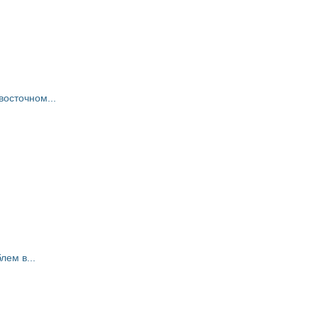
восточном...
ем в...