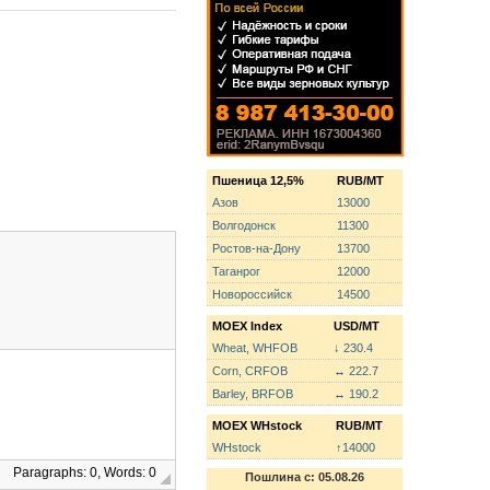
Пшеница 12,5%
RUB/MT
Азов
13000
Волгодонск
11300
Ростов-на-Дону
13700
Таганрог
12000
Новороссийск
14500
MOEX Index
USD/MT
Wheat, WHFOB
↓ 230.4
Corn, CRFOB
↔ 222.7
Barley, BRFOB
↔ 190.2
MOEX WHstock
RUB/MT
WHstock
↑14000
Paragraphs: 0, Words: 0
Пошлина с: 05.08.26