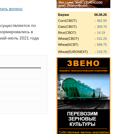
тать вопрос
Биржи
06.08.26
Corn(CBOT)
↑ 462.00
осуществляется по
Oats(CBOT)
↓ 309.75
формировались в
Rice(CBOT)
↑ 14.19
май-июль 2021 года
Wheat(CBOT)
↓ 631.25
Wheat(KCBT)
↓ 699.75
Wheat(EURONEXT)
↓ 219.75