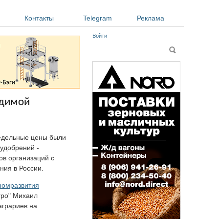
Контакты
Telegram
Реклама
Войти
Форма поиска
Поиск
одимой
редельные цены были
 удобрений -
ов организаций с
ния в России.
номразвития
гро" Михаил
аграриев на