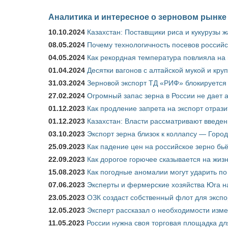
Аналитика и интересное о зерновом рынке
10.10.2024
Казахстан: Поставщики риса и кукурузы 
08.05.2024
Почему технологичность посевов российс
04.05.2024
Как рекордная температура повлияла на
01.04.2024
Десятки вагонов с алтайской мукой и кру
31.03.2024
Зерновой экспорт ТД «РИФ» блокируется 
27.02.2024
Огромный запас зерна в России не дает 
01.12.2023
Как продление запрета на экспорт отраз
01.12.2023
Казахстан: Власти рассматривают введен
03.10.2023
Экспорт зерна близок к коллапсу — Город
25.09.2023
Как падение цен на российское зерно бь
22.09.2023
Как дорогое горючее сказывается на жиз
15.08.2023
Как погодные аномалии могут ударить п
07.06.2023
Эксперты и фермерские хозяйства Юга на
23.05.2023
ОЗК создаст собственный флот для экспо
12.05.2023
Эксперт рассказал о необходимости изм
11.05.2023
России нужна своя торговая площадка дл