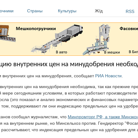
очники
Страны
Культуры
Ж/д
RSS
цию внутренних цен на минудобрения необх
 внутренних цен на минудобрения, сообщает
РИА Новости
.
внутренних цен на минудобрения необходима, так как прежние п
й мере сегодняшним условиям, в которых работают производители
сла (это показал и анализ экономических и финансовых параметр
 о том, поддерживают ли они индексацию предельных цен на удобре
ханов сообщал журналистам, что
Минпромторг РФ, а также Минэко
 на внутреннем рынке, но Минсельхоз против. Гендиректор "Фоса
 рассчитывают, что индексация предельных цен на удобрения для 