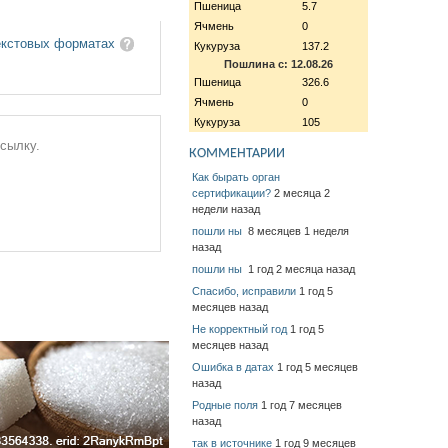
Пшеница
5.7
Ячмень
0
екстовых форматах
Кукуруза
137.2
Пошлина с: 12.08.26
Пшеница
326.6
Ячмень
0
Кукуруза
105
ссылку.
КОММЕНТАРИИ
Как бырать орган
сертификации?
2 месяца 2
недели назад
пошли ны
8 месяцев 1 неделя
назад
пошли ны
1 год 2 месяца назад
Спасибо, исправили
1 год 5
месяцев назад
Не корректный год
1 год 5
месяцев назад
Ошибка в датах
1 год 5 месяцев
назад
Родные поля
1 год 7 месяцев
назад
так в источнике
1 год 9 месяцев