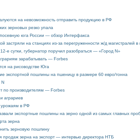
жалуются на невозможность отправить продукцию в РФ
ких зерновых резко упала
 посевную юга России — обзор Интерфакса
пой застряли на станциях из-за перегруженности ж/д магистралей в 
12-е сутки, губернатор поручил разобраться — «Город N»
аграриям зарабатывать — Forbes
ится на рисоводстве Юга
ие экспортной пошлины на пшеницу в размере 60 евро/тонна
 N
ёт по производителям — Forbes
ни аграриев
о урожаям в РФ
звали экспортные пошлины на зерно одной из самых главных пробл
рта зерна
енить зерновую пошлину
я продаж зерна на экспорт — интервью директора НТБ