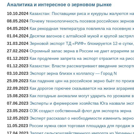
Аналитика и интересное о зерновом рынке
10.10.2024
Казахстан: Поставщики риса и кукурузы жалуются н
08.05.2024
Почему технологичность посевов российских зернов
04.05.2024
Как рекордная температура повлияла на посевную 
01.04.2024
Десятки вагонов с алтайской мукой и крупой застрял
31.03.2024
Зерновой экспорт ТД «РИФ» блокируется 12-е сутки
27.02.2024
Огромный запас зерна в России не дает аграриям з
01.12.2023
Как продление запрета на экспорт отразится на рис
01.12.2023
Казахстан: Власти рассматривают введение экспор
03.10.2023
Экспорт зерна близок к коллапсу — Город N
25.09.2023
Как падение цен на российское зерно бьёт по прои
22.09.2023
Как дорогое горючее сказывается на жизни аграрие
15.08.2023
Как погодные аномалии могут ударить по урожаям 
07.06.2023
Эксперты и фермерские хозяйства Юга назвали эксп
23.05.2023
ОЗК создаст собственный флот для экспорта зерна
12.05.2023
Эксперт рассказал о необходимости изменить зерн
11.05.2023
России нужна своя торговая площадка для продаж 
17.04.2023
Запрет сельскохозяйственного импорта из Украины п