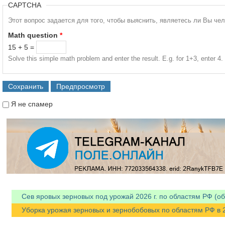
CAPTCHA
Этот вопрос задается для того, чтобы выяснить, являетесь ли Вы че
Math question
*
15 + 5 =
Solve this simple math problem and enter the result. E.g. for 1+3, enter 4.
Я не спамер
Я спамер
Сев яровых зерновых под урожай 2026 г. по областям РФ (об
Уборка урожая зерновых и зернобобовых по областям РФ в 202