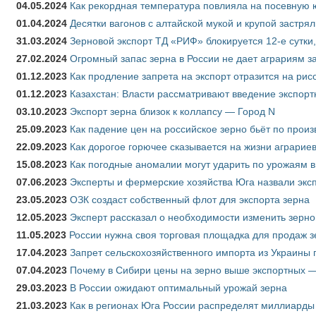
04.05.2024
Как рекордная температура повлияла на посевную 
01.04.2024
Десятки вагонов с алтайской мукой и крупой застрял
31.03.2024
Зерновой экспорт ТД «РИФ» блокируется 12-е сутки
27.02.2024
Огромный запас зерна в России не дает аграриям з
01.12.2023
Как продление запрета на экспорт отразится на рис
01.12.2023
Казахстан: Власти рассматривают введение экспор
03.10.2023
Экспорт зерна близок к коллапсу — Город N
25.09.2023
Как падение цен на российское зерно бьёт по прои
22.09.2023
Как дорогое горючее сказывается на жизни аграрие
15.08.2023
Как погодные аномалии могут ударить по урожаям 
07.06.2023
Эксперты и фермерские хозяйства Юга назвали эксп
23.05.2023
ОЗК создаст собственный флот для экспорта зерна
12.05.2023
Эксперт рассказал о необходимости изменить зерн
11.05.2023
России нужна своя торговая площадка для продаж 
17.04.2023
Запрет сельскохозяйственного импорта из Украины п
07.04.2023
Почему в Сибири цены на зерно выше экспортных 
29.03.2023
В России ожидают оптимальный урожай зерна
21.03.2023
Как в регионах Юга России распределят миллиарды