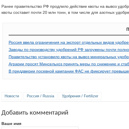
Ранее правительство РФ продлило действие квоты на вывоз удобр
квоты составит почти 20 млн тонн, в том числе для азотных удобре
П
Россия ввела ограничения на экспорт отдельных видов удобр
Заводы по производству удобрений РФ загружены почти полн
Правительство установило квоты на вывоз минеральных удобре
Аграрии просят Минсельхоз принять меры по снижению и ста
В преддверии посевной кампании ФАС не фиксирует превыше
Новости
Россия / Russia
Удобрения / Fertilizer
Добавить комментарий
Ваше имя