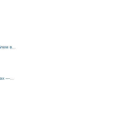
ем в...
ах —...