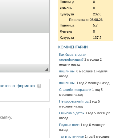
Пшеница
0
Ячмень
0
Кукуруза
232.6
Пошлина с: 05.08.26
Пшеница
5.7
Ячмень
0
Кукуруза
137.2
КОММЕНТАРИИ
Как бырать орган
сертификации?
2 месяца 2
недели назад
пошли ны
8 месяцев 1 неделя
назад
пошли ны
1 год 2 месяца назад
екстовых форматах
Спасибо, исправили
1 год 5
месяцев назад
Не корректный год
1 год 5
месяцев назад
Ошибка в датах
1 год 5 месяцев
ссылку.
назад
Родные поля
1 год 6 месяцев
назад
так в источнике
1 год 9 месяцев