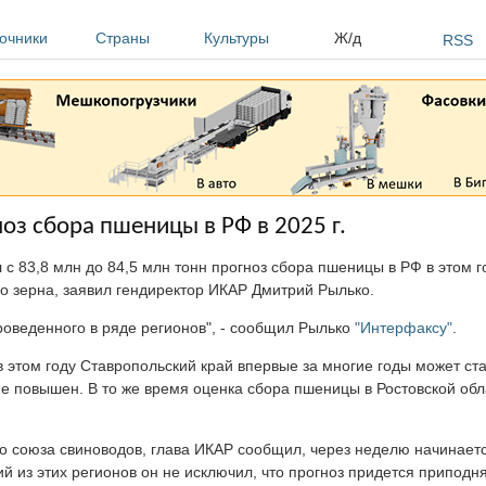
очники
Страны
Культуры
Ж/д
RSS
оз сбора пшеницы в РФ в 2025 г.
с 83,8 млн до 84,5 млн тонн прогноз сбора пшеницы в РФ в этом г
о зерна, заявил гендиректор ИКАР Дмитрий Рылько.
роведенного в ряде регионов", - сообщил Рылько
"Интерфаксу"
.
 в этом году Ставропольский край впервые за многие годы может ст
не повышен. В то же время оценка сбора пшеницы в Ростовской обл
о союза свиноводов, глава ИКАР сообщил, через неделю начинаетс
й из этих регионов он не исключил, что прогноз придется приподн