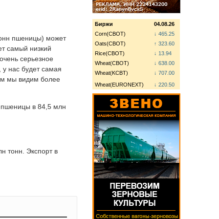
Биржи
04.08.26
Corn(CBOT)
↓ 465.25
тонн пшеницы) может
Oats(CBOT)
↑ 323.60
ет самый низкий
Rice(CBOT)
↓ 13.94
 очень серьезное
Wheat(CBOT)
↓ 638.00
 у нас будет самая
Wheat(KCBT)
↓ 707.00
ем мы видим более
Wheat(EURONEXT)
↓ 220.50
 пшеницы в 84,5 млн
н тонн. Экспорт в