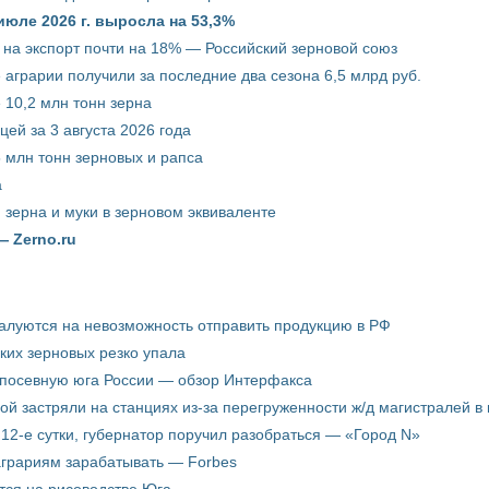
июле 2026 г. выросла на 53,3%
 на экспорт почти на 18% — Российский зерновой союз
 аграрии получили за последние два сезона 6,5 млрд руб.
 10,2 млн тонн зерна
ей за 3 августа 2026 года
5 млн тонн зерновых и рапса
а
 зерна и муки в зерновом эквиваленте
— Zerno.ru
жалуются на невозможность отправить продукцию в РФ
ких зерновых резко упала
 посевную юга России — обзор Интерфакса
пой застряли на станциях из-за перегруженности ж/д магистралей в 
12-е сутки, губернатор поручил разобраться — «Город N»
аграриям зарабатывать — Forbes