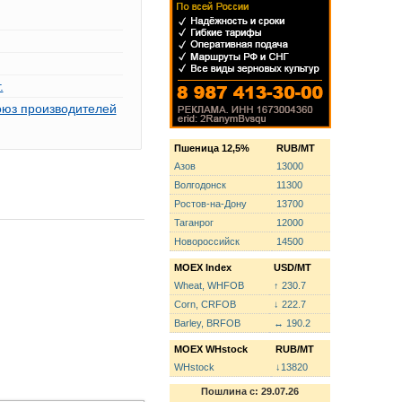
.
оюз производителей
Пшеница 12,5%
RUB/MT
Азов
13000
Волгодонск
11300
Ростов-на-Дону
13700
Таганрог
12000
Новороссийск
14500
MOEX Index
USD/MT
Wheat, WHFOB
↑ 230.7
Corn, CRFOB
↓ 222.7
Barley, BRFOB
↔ 190.2
MOEX WHstock
RUB/MT
WHstock
↓13820
Пошлина с: 29.07.26