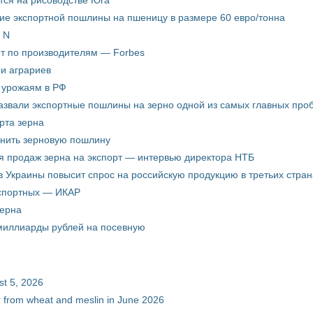
ится на рисоводстве Юга
ие экспортной пошлины на пшеницу в размере 60 евро/тонна
 N
ёт по производителям — Forbes
ни аграриев
о урожаям в РФ
звали экспортные пошлины на зерно одной из самых главных пробл
рта зерна
енить зерновую пошлину
я продаж зерна на экспорт — интервью директора НТБ
з Украины повысит спрос на российскую продукцию в третьих стран
кспортных — ИКАР
зерна
 миллиарды рублей на посевную
st 5, 2026
ur from wheat and meslin in June 2026