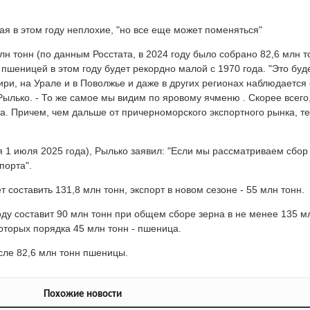
ая в этом году неплохие, "но все еще может поменяться"
лн тонн (по данным Росстата, в 2024 году было собрано 82,6 млн 
 пшеницей в этом году будет рекордно малой с 1970 года. "Это буд
ири, на Урале и в Поволжье и даже в других регионах наблюдается
Рылько. - То же самое мы видим по яровому ячменю . Скорее всего,
а. Причем, чем дальше от причерноморского экспортного рынка, т
 1 июля 2025 года), Рылько заявил: "Если мы рассматриваем сбор
порта".
т составить 131,8 млн тонн, экспорт в новом сезоне - 55 млн тонн.
ду составит 90 млн тонн при общем сборе зерна в не менее 135 мл
которых порядка 45 млн тонн - пшеница.
исле 82,6 млн тонн пшеницы.
Похожие новости