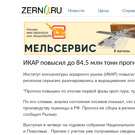
Перейти к основному содержанию
Новости
Цены
Справ
ИКАР повысил до 84,5 млн тонн прогн
Институт конъюнктуры аграрного рынка (ИКАР) повысил 
регионов серьезно разочаровались в выращивании этог
"Прогноз повышен по итогам первой фазы кроп-тура, п
По его словам, анализ состояния посевов показал, что
производству пшеницы в РФ. Прогноз ее сбора в регио
сообщил Рылько.
Выступая в четверг на годовом собрании Национальног
и Поволжью . Причем с учетом уже получаемых сведени