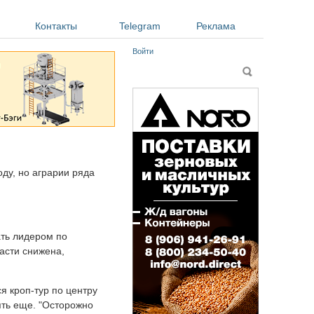
Контакты
Telegram
Реклама
Войти
Форма поиска
Поиск
оду, но аграрии ряда
ать лидером по
асти снижена,
я кроп-тур по центру
ять еще. "Осторожно