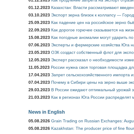
01.12.2023
Как продление запрета на экспорт отраз
01.12.2023
Казахстан: Власти рассматривают введен
03.10.2023
Экспорт зерна близок к коллапсу — Город
25.09.2023
Как падение цен на российское зерно бь
22.09.2023
Как дорогое горючее сказывается на жиз
15.08.2023
Как погодные аномалии могут ударить п
07.06.2023
Эксперты и фермерские хозяйства Юга на
23.05.2023
ОЗК создаст собственный флот для экспо
12.05.2023
Эксперт рассказал о необходимости изм
11.05.2023
России нужна своя торговая площадка дл
17.04.2023
Запрет сельскохозяйственного импорта и
07.04.2023
Почему в Сибири цены на зерно выше э
29.03.2023
В России ожидают оптимальный урожай 
21.03.2023
Как в регионах Юга России распределят
News in English
05.08.2026
Grain Trading on Russian Exchanges: Augu
05.08.2026
Kazakhstan: The producer price of fine flo