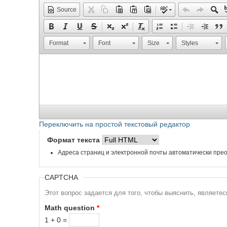
Source
Format
Font
Size
Styles
Переключить на простой текстовый редактор
Формат текста
Адреса страниц и электронной почты автоматически прео
CAPTCHA
Этот вопрос задается для того, чтобы выяснить, являете
Math question
*
1 + 0 =