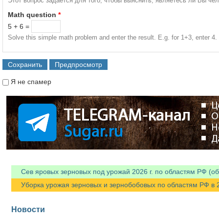
Этот вопрос задается для того, чтобы выяснить, являетесь ли Вы че
Math question
*
5 + 6 =
Solve this simple math problem and enter the result. E.g. for 1+3, enter 4.
Я не спамер
Я спамер
Сев яровых зерновых под урожай 2026 г. по областям РФ (об
Уборка урожая зерновых и зернобобовых по областям РФ в 202
Новости