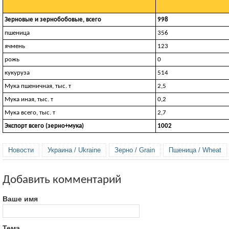
Зерновые и зернобобовые, всего
998
пшеница
356
ячмень
123
рожь
0
кукуруза
514
Мука пшеничная, тыс. т
2,5
Мука иная, тыс. т
0,2
Мука всего, тыс. т
2,7
Экспорт всего (зерно+мука)
1002
Новости
Украина / Ukraine
Зерно / Grain
Пшеница / Wheat
Добавить комментарий
Ваше имя
Тема