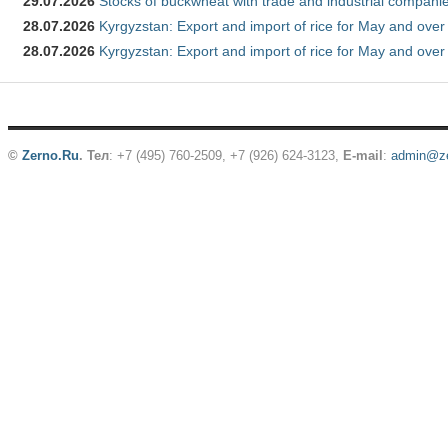
29.07.2026
Stocks of buckwheat with trade and industrial companie
28.07.2026
Kyrgyzstan: Export and import of rice for May and over 
28.07.2026
Kyrgyzstan: Export and import of rice for May and over 
©
Zerno.Ru
.
Тел
: +7 (495) 760-2509,
+7 (926) 624-3123
,
E-mail
:
admin@ze