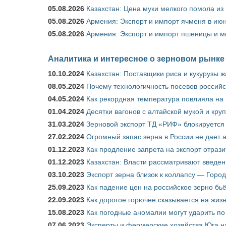
05.08.2026
Казахстан: Цена муки мелкого помола из
05.08.2026
Армения: Экспорт и импорт ячменя в июн
05.08.2026
Армения: Экспорт и импорт пшеницы и м
Аналитика и интересное о зерновом рынке
10.10.2024
Казахстан: Поставщики риса и кукурузы 
08.05.2024
Почему технологичность посевов российс
04.05.2024
Как рекордная температура повлияла на
01.04.2024
Десятки вагонов с алтайской мукой и кру
31.03.2024
Зерновой экспорт ТД «РИФ» блокируется 
27.02.2024
Огромный запас зерна в России не дает 
01.12.2023
Как продление запрета на экспорт отраз
01.12.2023
Казахстан: Власти рассматривают введен
03.10.2023
Экспорт зерна близок к коллапсу — Город
25.09.2023
Как падение цен на российское зерно бь
22.09.2023
Как дорогое горючее сказывается на жиз
15.08.2023
Как погодные аномалии могут ударить п
07.06.2023
Эксперты и фермерские хозяйства Юга на