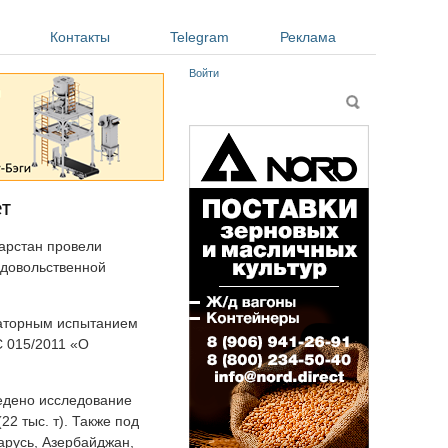
Контакты
Telegram
Реклама
Войти
Форма поиска
Поиск
ет
арстан провели
одовольственной
раторным испытанием
С 015/2011 «О
едено исследование
2 тыс. т). Также под
ларусь, Азербайджан,