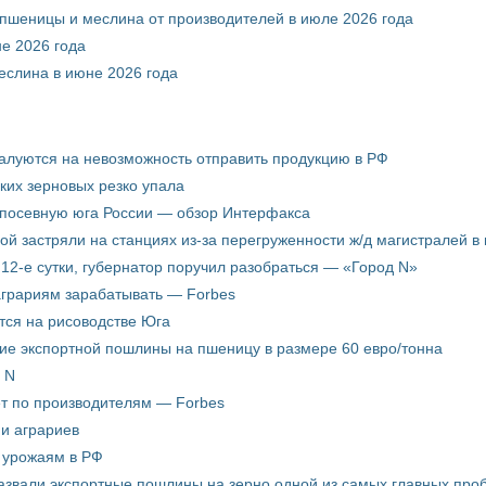
 пшеницы и меслина от производителей в июле 2026 года
е 2026 года
еслина в июне 2026 года
жалуются на невозможность отправить продукцию в РФ
ких зерновых резко упала
 посевную юга России — обзор Интерфакса
пой застряли на станциях из-за перегруженности ж/д магистралей в 
12-е сутки, губернатор поручил разобраться — «Город N»
аграриям зарабатывать — Forbes
ится на рисоводстве Юга
ие экспортной пошлины на пшеницу в размере 60 евро/тонна
 N
ёт по производителям — Forbes
ни аграриев
о урожаям в РФ
звали экспортные пошлины на зерно одной из самых главных пробл