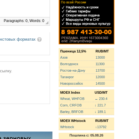
Paragraphs: 0, Words: 0
екстовых форматах
Пшеница 12,5%
RUB/MT
Азов
13000
Волгодонск
11300
Ростов-на-Дону
13700
ссылку.
Таганрог
12000
Новороссийск
14500
MOEX Index
USD/MT
Wheat, WHFOB
↔ 230.4
Corn, CRFOB
↓ 221.7
Barley, BRFOB
↓ 189.1
MOEX WHstock
RUB/MT
WHstock
↓13792
Пошлина с: 05.08.26