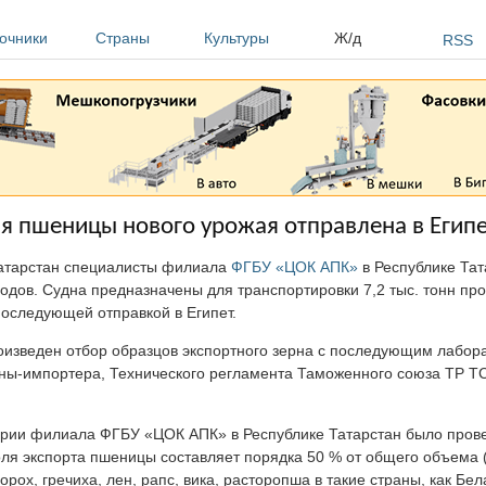
очники
Страны
Культуры
Ж/д
RSS
ия пшеницы нового урожая отправлена в Егип
Татарстан специалисты филиала
ФГБУ «ЦОК АПК»
в Республике Тат
одов. Судна предназначены для транспортировки 7,2 тыс. тонн пр
последующей отправкой в Египет.
изведен отбор образцов экспортного зерна с последующим лабо
аны-импортера, Технического регламента Таможенного союза ТР Т
тории филиала ФГБУ «ЦОК АПК» в Республике Татарстан было пров
оля экспорта пшеницы составляет порядка 50 % от общего объема (2
рох, гречиха, лен, рапс, вика, расторопша в такие страны, как Бе