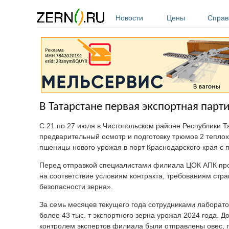
Перейти к основному содержанию
Новости
Цены
Справ
В Татарстане первая экспортная парт
С 21 по 27 июля в Чистопольском районе Республики 
предварительный осмотр и подготовку трюмов 2 теплох
пшеницы нового урожая в порт Краснодарского края с 
Перед отправкой специалистами филиала ЦОК АПК про
на соответствие условиям контракта, требованиям стр
безопасности зерна».
За семь месяцев текущего года сотрудниками лабора
более 43 тыс. т экспортного зерна урожая 2024 года. Д
контролем экспертов филиала были отправлены овес, го