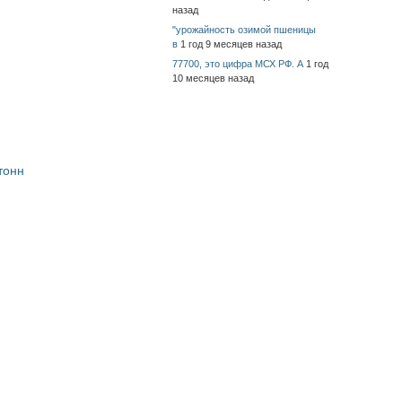
назад
"урожайность озимой пшеницы
в
1 год 9 месяцев назад
77700, это цифра МСХ РФ. А
1 год
10 месяцев назад
тонн