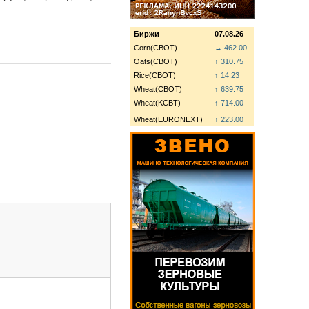
Биржи
07.08.26
Corn(CBOT)
↔ 462.00
Oats(CBOT)
↑ 310.75
Rice(CBOT)
↑ 14.23
Wheat(CBOT)
↑ 639.75
Wheat(KCBT)
↑ 714.00
Wheat(EURONEXT)
↑ 223.00