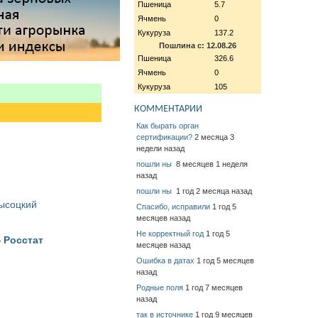
Пшеница
5.7
Ячмень
0
Кукуруза
137.2
Пошлина с: 12.08.26
Пшеница
326.6
Ячмень
0
Кукуруза
105
КОММЕНТАРИИ
Как бырать орган
сертификации?
2 месяца 3
недели назад
пошли ны
8 месяцев 1 неделя
назад
пошли ны
1 год 2 месяца назад
Высоцкий
Спасибо, исправили
1 год 5
месяцев назад
Не корректный год
1 год 5
 Росстат
месяцев назад
Ошибка в датах
1 год 5 месяцев
назад
Родные поля
1 год 7 месяцев
назад
так в источнике
1 год 9 месяцев