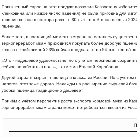
Повышенный спрос на этот продукт позволил Казахстану избавитс
клейковина или низкое число падения) не была пригодна для изг
течение сезона в полтора раза - с 60 тыс. тенге/тонна осенью 202
пшеницы.
Более того, в настоящий момент в стране не осталось существенн
зернопереработчикам приходится покупать более дорогую пшениц
класса с клейковиной 23% сейчас предлагают по 94 тыс. тенге/тон
«Это - недешёвое удовольствие, но с учётом перспектив сохранит
сейчас поработать в ноль», - отметил Евгений Карабанов.
Другой вариант сырья - пшеница 5 класса из России. Но с учётом 
налогов, этот тоже дорого. Надежды на расширение сырьевой баз
уборки пшеница традиционно дешевеет.
Причём с учётом перспектив роста экспорта кормовой муки из Каза
зернопереработчикам страны может потребоваться ввезти из Росс
П