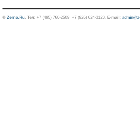
©
Zerno.Ru
.
Тел
: +7 (495) 760-2509,
+7 (926) 624-3123
,
E-mail
:
admin@ze