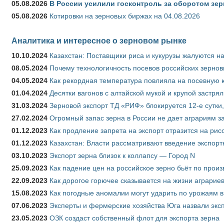
05.08.2026
В России усилили госконтроль за оборотом зер
05.08.2026
Котировки на зерновых биржах на 04.08.2026
Аналитика и интересное о зерновом рынке
10.10.2024
Казахстан: Поставщики риса и кукурузы жалуются н
08.05.2024
Почему технологичность посевов российских зернов
04.05.2024
Как рекордная температура повлияла на посевную 
01.04.2024
Десятки вагонов с алтайской мукой и крупой застрял
31.03.2024
Зерновой экспорт ТД «РИФ» блокируется 12-е сутки
27.02.2024
Огромный запас зерна в России не дает аграриям з
01.12.2023
Как продление запрета на экспорт отразится на рис
01.12.2023
Казахстан: Власти рассматривают введение экспор
03.10.2023
Экспорт зерна близок к коллапсу — Город N
25.09.2023
Как падение цен на российское зерно бьёт по прои
22.09.2023
Как дорогое горючее сказывается на жизни аграрие
15.08.2023
Как погодные аномалии могут ударить по урожаям 
07.06.2023
Эксперты и фермерские хозяйства Юга назвали эксп
23.05.2023
ОЗК создаст собственный флот для экспорта зерна