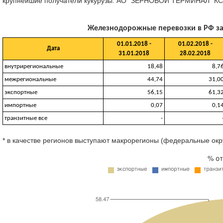
крупнейшие получатели кукурузы: АО "ЗЕРНОВОЙ ТЕРМИНАЛ "КСК" 
Железнодорожные перевозки в РФ за 0
01.01.2018 -
01.02.2018 -
Дата
31.01.2018
28.02.2018
внутрирегиональные
18,48
8,7
межрегиональные
44,74
31,0
экспортные
56,15
61,3
импортные
0,07
0,1
транзитные все
-
* в качестве регионов выступают макрорегионы (федеральные окр