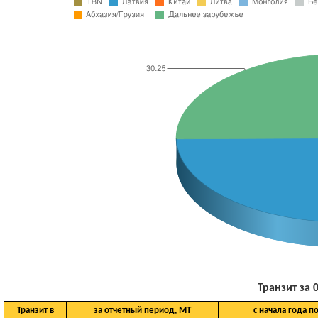
Транзит за 0
Транзит в
за отчетный период, МТ
с начала года п