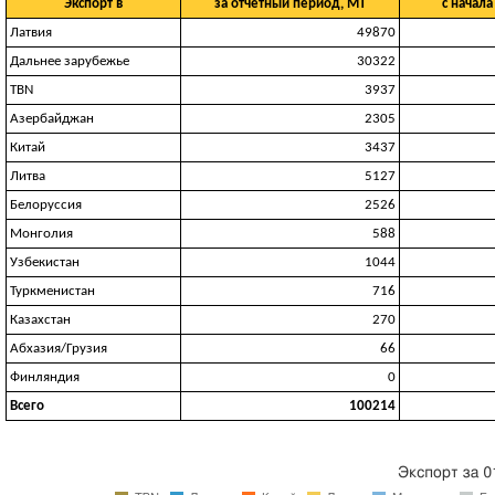
Экспорт в
за отчетный период, МТ
с начала
Латвия
49870
Дальнее зарубежье
30322
TBN
3937
Азербайджан
2305
Китай
3437
Литва
5127
Белоруссия
2526
Монголия
588
Узбекистан
1044
Туркменистан
716
Казахстан
270
Абхазия/Грузия
66
Финляндия
0
Всего
100214