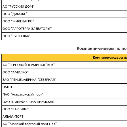
АО "РУССКИЙ ДОМ"
OOO "ДИMЭKC"
ООО "МИЛЕНАГРО"
OOO "AГPOTEPPA ЭЛEBATOPЫ"
ООО "РУСКАЛЬК"
Компании-лидеры по полу
Компании-лидеры п
АО "ЗЕРНОВОЙ ТЕРМИНАЛ "КСК"
ООО "АМИЛКО"
ЗАО "ПТИЦЕФАБРИКА "СЕВЕРНАЯ"
НМТП
ПАО "Астраханский порт"
ОАО ПТИЦЕФАБРИКА ПЕРМСКАЯ
ООО "КАРГИЛЛ"
АЛЬФА-ПОРТ
АО "Морской торговый порт Оля"