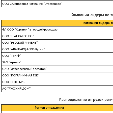
ООО Стивидорная компания "Стрелецкое"
Компании-лидеры по экс
Компании-лидеры по
ФЛ ООО "Каргилл" в городе Краснодар
ООО "ТРАНСАГРОТЭК"
ООО "РУССКИЙ ЯЧМЕНЬ"
ООО "АВАНГАРД-АГРО-Курск"
ООО "ТБИ-Ф"
ЗАО "Артель"
ОАО "Избердеевский элеватор"
ООО "ПОГРАНИЧНАЯ ТЭК"
ООО 'СЕНТЯБРЬ'
АО "РУССКИЙ ДОМ"
Распределение отгрузок регио
Регион отправления