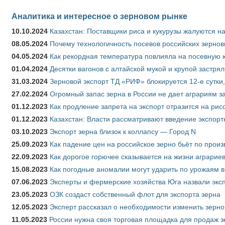
Аналитика и интересное о зерновом рынке
10.10.2024
Казахстан: Поставщики риса и кукурузы жалуются н
08.05.2024
Почему технологичность посевов российских зернов
04.05.2024
Как рекордная температура повлияла на посевную 
01.04.2024
Десятки вагонов с алтайской мукой и крупой застрял
31.03.2024
Зерновой экспорт ТД «РИФ» блокируется 12-е сутки
27.02.2024
Огромный запас зерна в России не дает аграриям з
01.12.2023
Как продление запрета на экспорт отразится на рис
01.12.2023
Казахстан: Власти рассматривают введение экспор
03.10.2023
Экспорт зерна близок к коллапсу — Город N
25.09.2023
Как падение цен на российское зерно бьёт по прои
22.09.2023
Как дорогое горючее сказывается на жизни аграрие
15.08.2023
Как погодные аномалии могут ударить по урожаям 
07.06.2023
Эксперты и фермерские хозяйства Юга назвали эксп
23.05.2023
ОЗК создаст собственный флот для экспорта зерна
12.05.2023
Эксперт рассказал о необходимости изменить зерн
11.05.2023
России нужна своя торговая площадка для продаж 