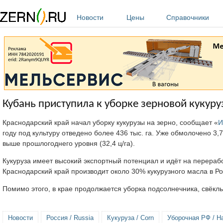
Перейти к основному содержанию
Новости
Цены
Справочники
Кубань приступила к уборке зерновой кукуру
Краснодарский край начал уборку кукурузы на зерно, сообщает «
И
году под культуру отведено более 436 тыс. га. Уже обмолочено 3,7
выше прошлогоднего уровня (32,4 ц/га).
Кукуруза имеет высокий экспортный потенциал и идёт на переработ
Краснодарский край производит около 30% кукурузного масла в Рос
Помимо этого, в крае продолжается уборка подсолнечника, свёклы
Новости
Россия / Russia
Кукуруза / Corn
Уборочная РФ / Ha