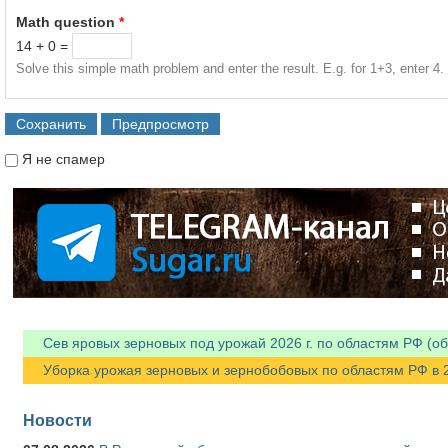
Math question
*
14 + 0 =
Solve this simple math problem and enter the result. E.g. for 1+3, enter 4.
Я не спамер
Я спамер
Сев яровых зерновых под урожай 2026 г. по областям РФ (об
Уборка урожая зерновых и зернобобовых по областям РФ в 202
Новости