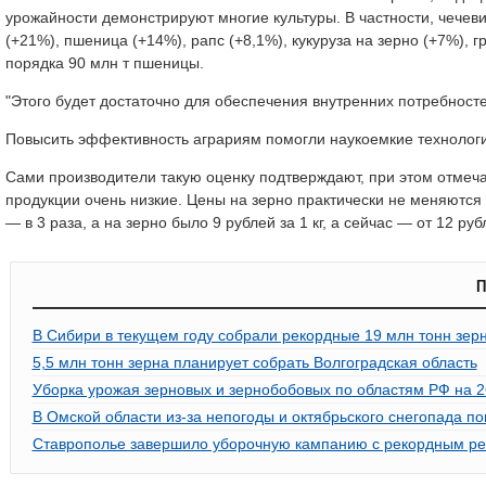
урожайности демонстрируют многие культуры. В частности, чечевиц
(+21%), пшеница (+14%), рапс (+8,1%), кукуруза на зерно (+7%), г
порядка 90 млн т пшеницы.
"Этого будет достаточно для обеспечения внутренних потребносте
Повысить эффективность аграриям помогли наукоемкие технологии
Сами производители такую оценку подтверждают, при этом отмечаю
продукции очень низкие. Цены на зерно практически не меняются 
— в 3 раза, а на зерно было 9 рублей за 1 кг, а сейчас — от 12 
П
В Сибири в текущем году собрали рекордные 19 млн тонн зер
5,5 млн тонн зерна планирует собрать Волгоградская область
Уборка урожая зерновых и зернобобовых по областям РФ на 2
В Омской области из-за непогоды и октябрьского снегопада по
Ставрополье завершило уборочную кампанию с рекордным рез