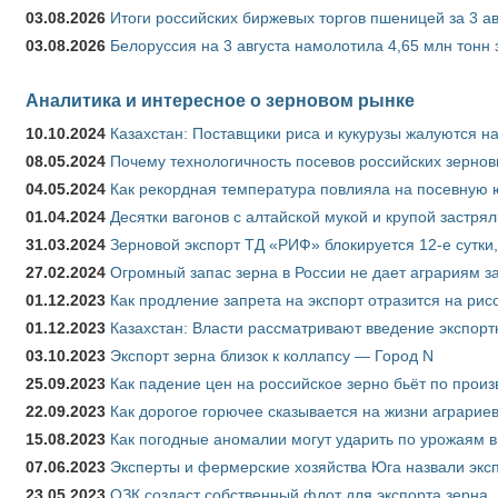
03.08.2026
Итоги российских биржевых торгов пшеницей за 3 ав
03.08.2026
Белоруссия на 3 августа намолотила 4,65 млн тонн
Аналитика и интересное о зерновом рынке
10.10.2024
Казахстан: Поставщики риса и кукурузы жалуются н
08.05.2024
Почему технологичность посевов российских зернов
04.05.2024
Как рекордная температура повлияла на посевную 
01.04.2024
Десятки вагонов с алтайской мукой и крупой застрял
31.03.2024
Зерновой экспорт ТД «РИФ» блокируется 12-е сутки
27.02.2024
Огромный запас зерна в России не дает аграриям з
01.12.2023
Как продление запрета на экспорт отразится на рис
01.12.2023
Казахстан: Власти рассматривают введение экспор
03.10.2023
Экспорт зерна близок к коллапсу — Город N
25.09.2023
Как падение цен на российское зерно бьёт по прои
22.09.2023
Как дорогое горючее сказывается на жизни аграрие
15.08.2023
Как погодные аномалии могут ударить по урожаям 
07.06.2023
Эксперты и фермерские хозяйства Юга назвали эксп
23.05.2023
ОЗК создаст собственный флот для экспорта зерна