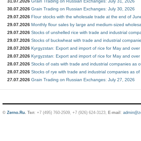
31.07.2026
Grain Trading on Russian Exchanges: July 31, 2026
30.07.2026
Grain Trading on Russian Exchanges: July 30, 2026
29.07.2026
Flour stocks with the wholesale trade at the end of Ju
29.07.2026
Monthly flour sales by large and medium-sized wholesa
29.07.2026
Stocks of unshelled rice with trade and industrial comp
29.07.2026
Stocks of buckwheat with trade and industrial companie
28.07.2026
Kyrgyzstan: Export and import of rice for May and over 
28.07.2026
Kyrgyzstan: Export and import of rice for May and over 
28.07.2026
Stocks of oats with trade and industrial companies as o
28.07.2026
Stocks of rye with trade and industrial companies as of
27.07.2026
Grain Trading on Russian Exchanges: July 27, 2026
©
Zerno.Ru
.
Тел
: +7 (495) 760-2509,
+7 (926) 624-3123
,
E-mail
:
admin@ze