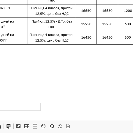
НДС
ях CРТ
Пшеница 4 класса, протеин
16650
16650
1200
12,5%, цена без НДС
 дней на
Пш.4кл.,12,5% - Д.Тр, без
15950
15950
600
ЗТ"
НДС
 дней на
Пшеница 4 класса, протеин
16450
16450
600
КХП"
12,5%, цена без НДС