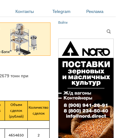
Контакты
Telegram
Реклама
Войти
Форма поиска
Поиск
2679 тонн при
м
Объем
Количество
к
сделок
сделок
(рублей)
4654650
2