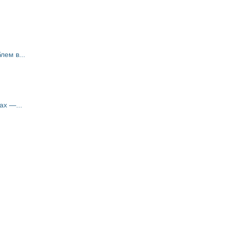
ем в...
ах —...