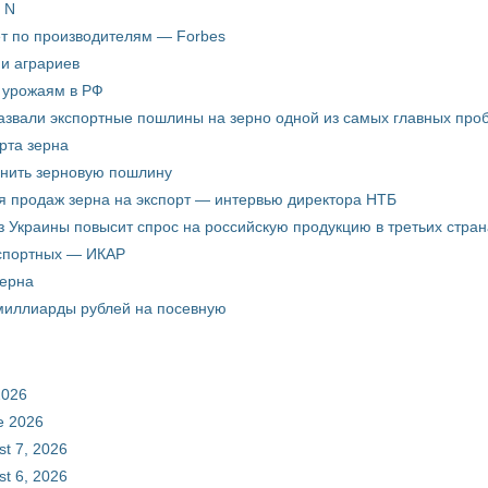
 N
ёт по производителям — Forbes
ни аграриев
о урожаям в РФ
звали экспортные пошлины на зерно одной из самых главных пробл
рта зерна
енить зерновую пошлину
я продаж зерна на экспорт — интервью директора НТБ
з Украины повысит спрос на российскую продукцию в третьих стран
кспортных — ИКАР
зерна
 миллиарды рублей на посевную
2026
ne 2026
st 7, 2026
st 6, 2026