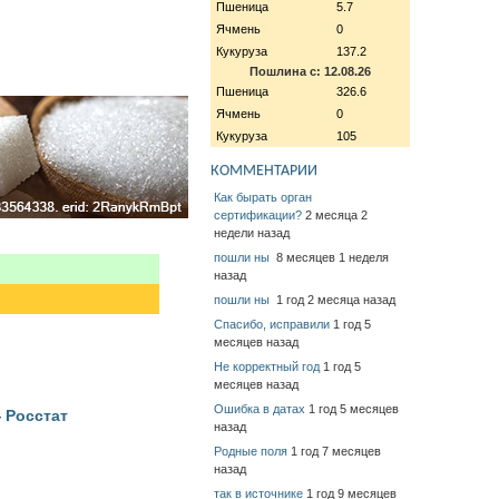
Пшеница
5.7
Ячмень
0
Кукуруза
137.2
Пошлина с: 12.08.26
Пшеница
326.6
Ячмень
0
Кукуруза
105
КОММЕНТАРИИ
Как бырать орган
сертификации?
2 месяца 2
недели назад
пошли ны
8 месяцев 1 неделя
назад
пошли ны
1 год 2 месяца назад
Спасибо, исправили
1 год 5
месяцев назад
Не корректный год
1 год 5
месяцев назад
Ошибка в датах
1 год 5 месяцев
 Росстат
назад
Родные поля
1 год 7 месяцев
назад
так в источнике
1 год 9 месяцев