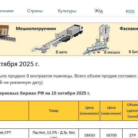
очники
Страны
Культуры
Ж/д
RSS
тября 2025 г.
было продано 9 контрактов пшеницы. Всего объем продаж составил 
Б на указанную дату)
зерновых биржах РФ на 10 октября 2025 г.
Объе
Цена
Цена
Товар
сдело
(минимум)
(максимум)
(тонн)
ях CРТ
Пш.4кл.,12,5% - Д.Тр, без
16650
16700
279