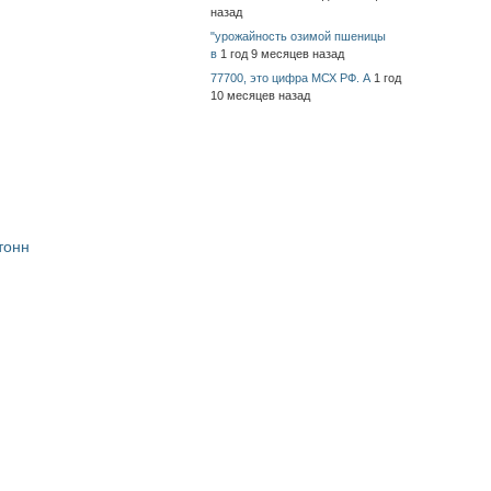
назад
"урожайность озимой пшеницы
в
1 год 9 месяцев назад
77700, это цифра МСХ РФ. А
1 год
10 месяцев назад
тонн