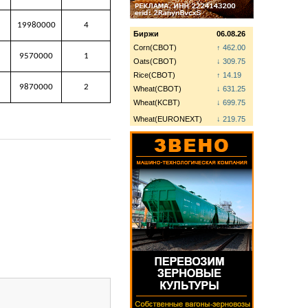
19980000
4
Биржи
06.08.26
Corn(CBOT)
↑ 462.00
9570000
1
Oats(CBOT)
↓ 309.75
Rice(CBOT)
↑ 14.19
9870000
2
Wheat(CBOT)
↓ 631.25
Wheat(KCBT)
↓ 699.75
Wheat(EURONEXT)
↓ 219.75