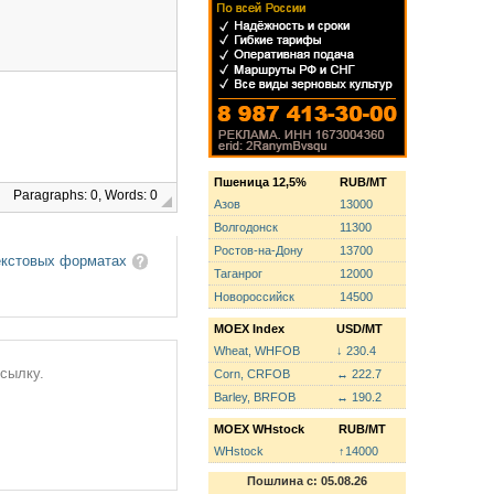
Пшеница 12,5%
RUB/MT
Paragraphs: 0, Words: 0
Азов
13000
Волгодонск
11300
Ростов-на-Дону
13700
екстовых форматах
Таганрог
12000
Новороссийск
14500
MOEX Index
USD/MT
Wheat, WHFOB
↓ 230.4
ссылку.
Corn, CRFOB
↔ 222.7
Barley, BRFOB
↔ 190.2
MOEX WHstock
RUB/MT
WHstock
↑14000
Пошлина с: 05.08.26