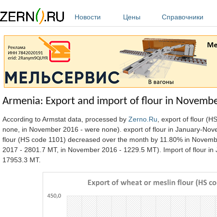
Перейти к основному содержанию
Новости
Цены
Справочники
Armenia: Export and import of flour in Novemb
According to Armstat data, processed by
Zerno.Ru
, export of flour 
none, in November 2016 - were none). export of flour in January-Nov
flour (HS code 1101) decreased over the month by 11.80% in Novem
2017 - 2801.7 MT, in November 2016 - 1229.5 MT). Import of flour i
17953.3 MT.