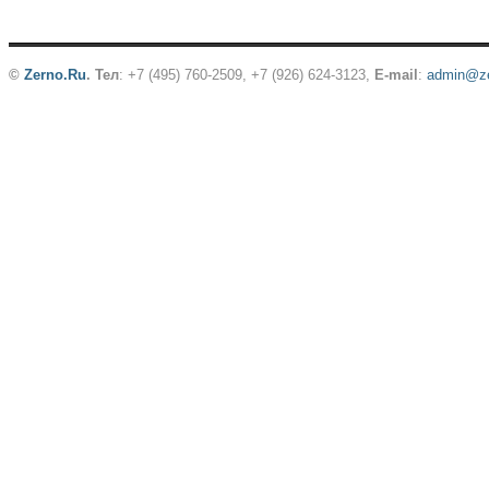
©
Zerno.Ru
.
Тел
: +7 (495) 760-2509,
+7 (926) 624-3123
,
E-mail
:
admin@ze