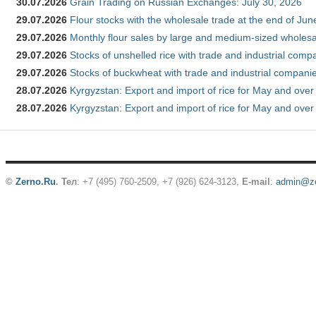
30.07.2026
Grain Trading on Russian Exchanges: July 30, 2026
29.07.2026
Flour stocks with the wholesale trade at the end of Ju
29.07.2026
Monthly flour sales by large and medium-sized wholesa
29.07.2026
Stocks of unshelled rice with trade and industrial comp
29.07.2026
Stocks of buckwheat with trade and industrial companie
28.07.2026
Kyrgyzstan: Export and import of rice for May and over 
28.07.2026
Kyrgyzstan: Export and import of rice for May and over 
©
Zerno.Ru
.
Тел
: +7 (495) 760-2509,
+7 (926) 624-3123
,
E-mail
:
admin@ze