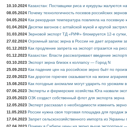
10.10.2024
Казахстан: Поставщики риса и кукурузы жалуются н
08.05.2024
Почему технологичность посевов российских зернов
04.05.2024
Как рекордная температура повлияла на посевную 
01.04.2024
Десятки вагонов с алтайской мукой и крупой застрял
31.03.2024
Зерновой экспорт ТД «РИФ» блокируется 12-е сутки
27.02.2024
Огромный запас зерна в России не дает аграриям з
01.12.2023
Как продление запрета на экспорт отразится на рис
01.12.2023
Казахстан: Власти рассматривают введение экспор
03.10.2023
Экспорт зерна близок к коллапсу — Город N
25.09.2023
Как падение цен на российское зерно бьёт по прои
22.09.2023
Как дорогое горючее сказывается на жизни аграрие
15.08.2023
Как погодные аномалии могут ударить по урожаям 
07.06.2023
Эксперты и фермерские хозяйства Юга назвали эксп
23.05.2023
ОЗК создаст собственный флот для экспорта зерна
12.05.2023
Эксперт рассказал о необходимости изменить зерн
11.05.2023
России нужна своя торговая площадка для продаж 
17.04.2023
Запрет сельскохозяйственного импорта из Украины п
07.04.2023
Почему в Сибири цены на зерно выше экспортных 