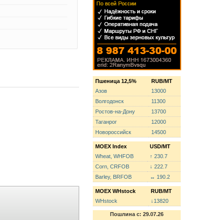
Пшеница 12,5%
RUB/MT
Азов
13000
Волгодонск
11300
Ростов-на-Дону
13700
Таганрог
12000
Новороссийск
14500
MOEX Index
USD/MT
Wheat, WHFOB
↑ 230.7
Corn, CRFOB
↓ 222.7
Barley, BRFOB
↔ 190.2
MOEX WHstock
RUB/MT
WHstock
↓13820
Пошлина с: 29.07.26