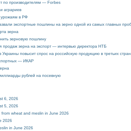
ёт по производителям — Forbes
ни аграриев
о урожаям в РФ
звали экспортные пошлины на зерно одной из самых главных пробл
рта зерна
енить зерновую пошлину
я продаж зерна на экспорт — интервью директора НТБ
з Украины повысит спрос на российскую продукцию в третьих стран
кспортных — ИКАР
зерна
 миллиарды рублей на посевную
st 6, 2026
st 5, 2026
ur from wheat and meslin in June 2026
ne 2026
eslin in June 2026