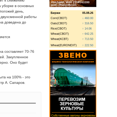
ит к снижению
 уборке в основных
погожий день,
Биржи
05.08.26
 двухсменной работы
Corn(CBOT)
↓ 460.00
ача доведена до
Oats(CBOT)
↑ 316.50
Rice(CBOT)
↑ 14.06
Wheat(CBOT)
↑ 642.25
ляется
Wheat(KCBT)
↑ 713.50
Wheat(EURONEXT)
↑ 222.50
на составляет 70-76
ией. Закупленное
зерно. Оно будет
ыта на 100% - это
тр А. Сапаров.