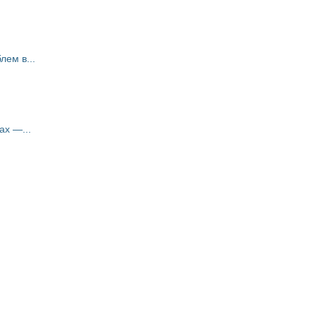
ем в...
ах —...