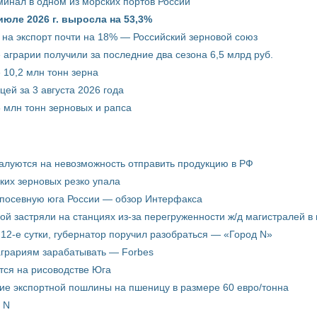
минал в одном из морских портов России
июле 2026 г. выросла на 53,3%
 на экспорт почти на 18% — Российский зерновой союз
 аграрии получили за последние два сезона 6,5 млрд руб.
 10,2 млн тонн зерна
ей за 3 августа 2026 года
5 млн тонн зерновых и рапса
жалуются на невозможность отправить продукцию в РФ
ких зерновых резко упала
 посевную юга России — обзор Интерфакса
пой застряли на станциях из-за перегруженности ж/д магистралей в 
12-е сутки, губернатор поручил разобраться — «Город N»
аграриям зарабатывать — Forbes
ится на рисоводстве Юга
ие экспортной пошлины на пшеницу в размере 60 евро/тонна
 N