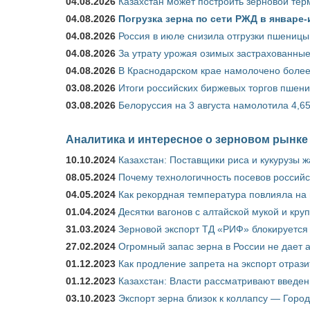
04.08.2026
Казахстан может построить зерновой тер
04.08.2026
Погрузка зерна по сети РЖД в январе-
04.08.2026
Россия в июле снизила отгрузки пшеницы
04.08.2026
За утрату урожая озимых застрахованные
04.08.2026
В Краснодарском крае намолочено более
03.08.2026
Итоги российских биржевых торгов пшениц
03.08.2026
Белоруссия на 3 августа намолотила 4,6
Аналитика и интересное о зерновом рынке
10.10.2024
Казахстан: Поставщики риса и кукурузы 
08.05.2024
Почему технологичность посевов российс
04.05.2024
Как рекордная температура повлияла на
01.04.2024
Десятки вагонов с алтайской мукой и кру
31.03.2024
Зерновой экспорт ТД «РИФ» блокируется 
27.02.2024
Огромный запас зерна в России не дает 
01.12.2023
Как продление запрета на экспорт отраз
01.12.2023
Казахстан: Власти рассматривают введен
03.10.2023
Экспорт зерна близок к коллапсу — Город