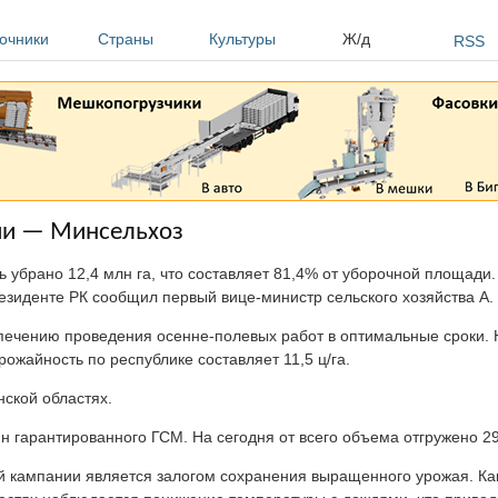
очники
Страны
Культуры
Ж/д
RSS
нии — Минсельхоз
убрано 12,4 млн га, что составляет 81,4% от уборочной площади.
зиденте РК сообщил первый вице-министр сельского хозяйства А.
печению проведения осенне-полевых работ в оптимальные сроки. 
ожайность по республике составляет 11,5 ц/га.
нской областях.
н гарантированного ГСМ. На сегодня от всего объема отгружено 29
 кампании является залогом сохранения выращенного урожая. Ка