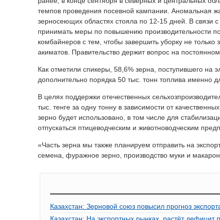
ранее, в конце сентября в северных и центральных об
темпов проведения посевной кампании. Аномальная жа
зерносеющих областях стояла по 12-15 дней. В связи 
принимать меры по повышению производительности по
комбайнеров с тем, чтобы завершить уборку не только 
акиматов. Правительство держит вопрос на постоянном 
Как отметили спикеры, 58,6% зерна, поступившего на 
дополнительно порядка 50 тыс. тонн топлива именно дл
В целях поддержки отечественных сельхозпроизводител
тыс. тенге за одну тонну в зависимости от качественн
зерно будет использовано, в том числе для стабилизац
отпускаться птицеводческим и животноводческим пред
«Часть зерна мы также планируем отправить на экспорт.
семена, фуражное зерно, производство муки и макарон
Казахстан: Зерновой союз повысил прогноз экспорт
Казахстан: На экспортных рынках растёт дефицит 