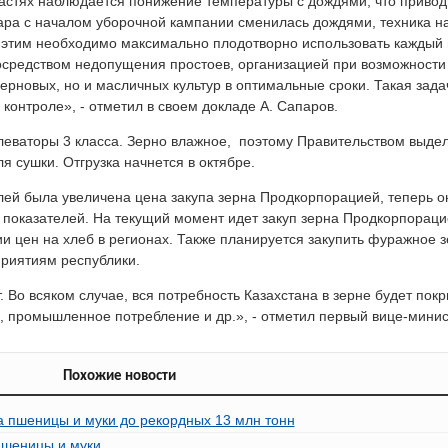
ластях наблюдается понижение температуры с дождями, что привод
ра с началом уборочной кампании сменилась дождями, техника на
с этим необходимо максимально плодотворно использовать каждый 
средством недопущения простоев, организацией при возможности
зерновых, но и масличных культур в оптимальные сроки. Такая зад
контроле», - отметил в своем докладе А. Сапаров.
элеваторы 3 класса. Зерно влажное, поэтому Правительством выде
я сушки. Отгрузка начнется в октябре.
ей была увеличена цена закупа зерна Продкорпорацией, теперь о
ых показателей. На текущий момент идет закуп зерна Продкорпорац
ии цен на хлеб в регионах. Также планируется закупить фуражное 
приятиям республики.
 Во всяком случае, вся потребность Казахстана в зерне будет покр
, промышленное потребление и др.», - отметил первый вице-минис
Похожие новости
а пшеницы и муки до рекордных 13 млн тонн
пшеницы и муки