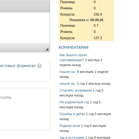
Пшеница
0
Ячмень
0
Кукуруза
232.6
Пошлина с: 05.08.26
Пшеница
5.7
Ячмень
0
Кукуруза
137.2
КОММЕНТАРИИ
Как бырать орган
сертификации?
2 месяца 2
недели назад
екстовых форматах
пошли ны
8 месяцев 1 неделя
назад
пошли ны
1 год 2 месяца назад
Спасибо, исправили
1 год 5
месяцев назад
ссылку.
Не корректный год
1 год 5
месяцев назад
Ошибка в датах
1 год 5 месяцев
назад
Родные поля
1 год 6 месяцев
назад
так в источнике
1 год 9 месяцев