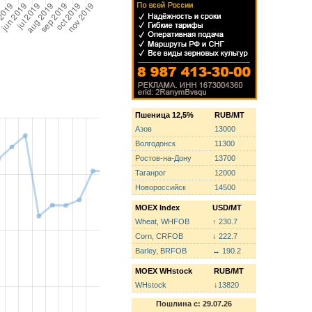
Пшеница 12,5%
RUB/MT
Азов
13000
Волгодонск
11300
Ростов-на-Дону
13700
Таганрог
12000
Новороссийск
14500
MOEX Index
USD/MT
Wheat, WHFOB
↑ 230.7
Corn, CRFOB
↓ 222.7
Barley, BRFOB
↔ 190.2
MOEX WHstock
RUB/MT
WHstock
↓13820
Пошлина с: 29.07.26