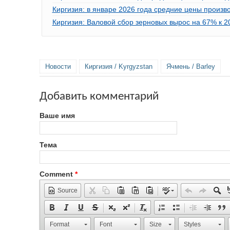
Киргизия: в январе 2026 года средние цены произв
Киргизия: Валовой сбор зерновых вырос на 67% к 20
Новости
Киргизия / Kyrgyzstan
Ячмень / Barley
Добавить комментарий
Ваше имя
Тема
Comment
*
Source
Format
Font
Size
Styles