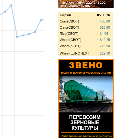
Биржи
05.08.26
Corn(CBOT)
↓ 460.00
Oats(CBOT)
↑ 316.50
Rice(CBOT)
↑ 14.06
Wheat(CBOT)
↑ 642.25
Wheat(KCBT)
↑ 713.50
Wheat(EURONEXT)
↑ 222.50