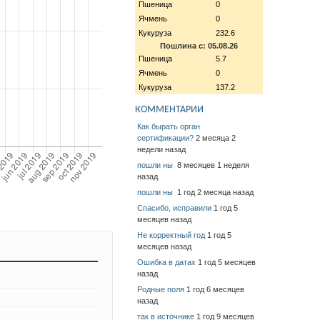
Пшеница
0
Ячмень
0
Кукуруза
232.6
Пошлина с: 05.08.26
Пшеница
5.7
Ячмень
0
Кукуруза
137.2
КОММЕНТАРИИ
Как бырать орган
сертификации?
2 месяца 2
недели назад
пошли ны
8 месяцев 1 неделя
назад
пошли ны
1 год 2 месяца назад
Спасибо, исправили
1 год 5
месяцев назад
Не корректный год
1 год 5
месяцев назад
Ошибка в датах
1 год 5 месяцев
назад
Родные поля
1 год 6 месяцев
назад
так в источнике
1 год 9 месяцев