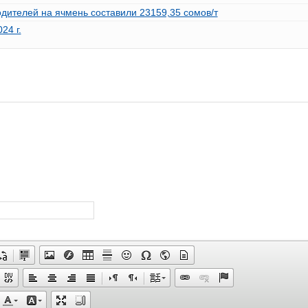
одителей на ячмень составили 23159,35 сомов/т
24 г.