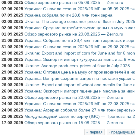
08.09.2025
Обзор зернового рынка на 05.09.2025 — Zerno.ru
07.09.2025
Украина: С начала сезона 2025/26 МГ на 05.09.2025 э
07.09.2025
Украина собрала почти 28,8 млн тонн зерна
02.09.2025
Ukraine: The average consumer price of flour in July 202
02.09.2025
Украина: Средние потребительские цены на муку в ию
01.09.2025
Обзор зернового рынка на 29.08.2025 — Zerno.ru
31.08.2025
Украина: Собрано почти 28,4 млн тонн зерновых и зер
31.08.2025
Украина: С начала сезона 2025/26 МГ на 29.08.2025 э
29.08.2025
Ukraine: Export and import of corn for June and for 6 mon
29.08.2025
Украина: Экспорт и импорт кукурузы за июнь и за 6 ме
29.08.2025
Ukraine: Average producers' prices of flour in July 2025
29.08.2025
Украина: Оптовая цена на муку от производителей в и
28.08.2025
Украина: Венгрия сохранит запрет на поставки украинс
26.08.2025
Ukraine: Export and import of wheat and meslin for June 
26.08.2025
Украина: Экспорт и импорт пшеницы и меслина за июнь
25.08.2025
Обзор зернового рынка на 22.08.2025 — Zerno.ru
24.08.2025
Украина: С начала сезона 2025/26 МГ на 22.08.2025 э
24.08.2025
Украина: Аграрии собрали более 27 млн тонн зерновых
22.08.2025
Международный совет по зерну (IGC) — Прогнозы на 202
17.08.2025
Обзор зернового рынка на 15.08.2025 — Zerno.ru
Страницы
« первая
‹ предыдущая