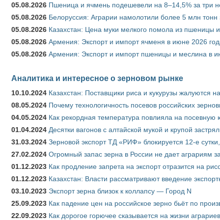
05.08.2026
Пшеница и ячмень подешевели на 8–14,5% за три 
05.08.2026
Белоруссия: Аграрии намолотили более 5 млн тонн
05.08.2026
Казахстан: Цена муки мелкого помола из пшеницы и
05.08.2026
Армения: Экспорт и импорт ячменя в июне 2026 год
05.08.2026
Армения: Экспорт и импорт пшеницы и меслина в и
Аналитика и интересное о зерновом рынке
10.10.2024
Казахстан: Поставщики риса и кукурузы жалуются н
08.05.2024
Почему технологичность посевов российских зернов
04.05.2024
Как рекордная температура повлияла на посевную 
01.04.2024
Десятки вагонов с алтайской мукой и крупой застрял
31.03.2024
Зерновой экспорт ТД «РИФ» блокируется 12-е сутки
27.02.2024
Огромный запас зерна в России не дает аграриям з
01.12.2023
Как продление запрета на экспорт отразится на рис
01.12.2023
Казахстан: Власти рассматривают введение экспор
03.10.2023
Экспорт зерна близок к коллапсу — Город N
25.09.2023
Как падение цен на российское зерно бьёт по прои
22.09.2023
Как дорогое горючее сказывается на жизни аграрие