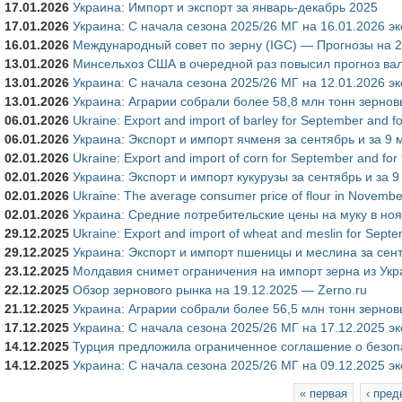
17.01.2026
Украина: Импорт и экспорт за январь-декабрь 2025
17.01.2026
Украина: С начала сезона 2025/26 МГ на 16.01.2026 э
16.01.2026
Международный совет по зерну (IGC) — Прогнозы на 202
13.01.2026
Минсельхоз США в очередной раз повысил прогноз вал
13.01.2026
Украина: С начала сезона 2025/26 МГ на 12.01.2026 э
13.01.2026
Украина: Аграрии собрали более 58,8 млн тонн зернов
06.01.2026
Ukraine: Export and import of barley for September and f
06.01.2026
Украина: Экспорт и импорт ячменя за сентябрь и за 9 
02.01.2026
Ukraine: Export and import of corn for September and for
02.01.2026
Украина: Экспорт и импорт кукурузы за сентябрь и за 
02.01.2026
Ukraine: The average consumer price of flour in Novemb
02.01.2026
Украина: Средние потребительские цены на муку в ноя
29.12.2025
Ukraine: Export and import of wheat and meslin for Septe
29.12.2025
Украина: Экспорт и импорт пшеницы и меслина за сент
23.12.2025
Молдавия снимет ограничения на импорт зерна из Укра
22.12.2025
Обзор зернового рынка на 19.12.2025 — Zerno.ru
21.12.2025
Украина: Аграрии собрали более 56,5 млн тонн зернов
17.12.2025
Украина: С начала сезона 2025/26 МГ на 17.12.2025 э
14.12.2025
Турция предложила ограниченное соглашение о безоп
14.12.2025
Украина: С начала сезона 2025/26 МГ на 09.12.2025 э
Страницы
« первая
‹ пре