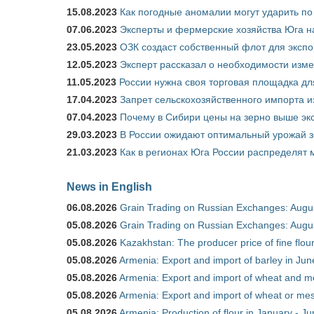
15.08.2023
Как погодные аномалии могут ударить п
07.06.2023
Эксперты и фермерские хозяйства Юга на
23.05.2023
ОЗК создаст собственный флот для экспо
12.05.2023
Эксперт рассказал о необходимости изм
11.05.2023
России нужна своя торговая площадка дл
17.04.2023
Запрет сельскохозяйственного импорта и
07.04.2023
Почему в Сибири цены на зерно выше э
29.03.2023
В России ожидают оптимальный урожай 
21.03.2023
Как в регионах Юга России распределят
News in English
06.08.2026
Grain Trading on Russian Exchanges: Augu
05.08.2026
Grain Trading on Russian Exchanges: Augu
05.08.2026
Kazakhstan: The producer price of fine flo
05.08.2026
Armenia: Export and import of barley in Ju
05.08.2026
Armenia: Export and import of wheat and m
05.08.2026
Armenia: Export and import of wheat or mesl
05.08.2026
Armenia: Production of flour in January - J