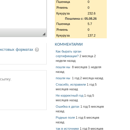
Пшеница
0
Ячмень
0
Кукуруза
232.6
Пошлина с: 05.08.26
Пшеница
5.7
Ячмень
0
Кукуруза
137.2
КОММЕНТАРИИ
екстовых форматах
Как бырать орган
сертификации?
2 месяца 2
недели назад
пошли ны
8 месяцев 1 неделя
назад
пошли ны
1 год 2 месяца назад
ссылку.
Спасибо, исправили
1 год 5
месяцев назад
Не корректный год
1 год 5
месяцев назад
Ошибка в датах
1 год 5 месяцев
назад
Родные поля
1 год 6 месяцев
назад
так в источнике
1 год 9 месяцев