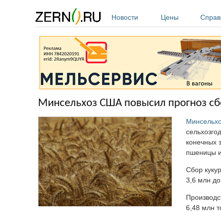
Перейти к основному содержанию
Новости
Цены
Справ
Минсельхоз США повысил прогноз сбо
Минсельх
сельхозгод
конечных 
пшеницы и
Сбор кукур
3,6 млн до
Производст
6,48 млн т