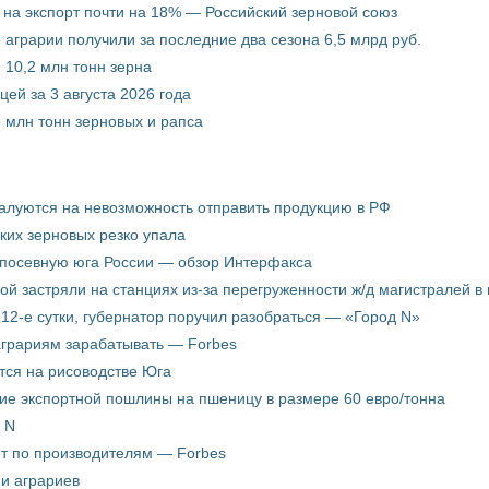
 на экспорт почти на 18% — Российский зерновой союз
 аграрии получили за последние два сезона 6,5 млрд руб.
 10,2 млн тонн зерна
ей за 3 августа 2026 года
5 млн тонн зерновых и рапса
жалуются на невозможность отправить продукцию в РФ
ких зерновых резко упала
 посевную юга России — обзор Интерфакса
пой застряли на станциях из-за перегруженности ж/д магистралей в 
12-е сутки, губернатор поручил разобраться — «Город N»
аграриям зарабатывать — Forbes
ится на рисоводстве Юга
ие экспортной пошлины на пшеницу в размере 60 евро/тонна
 N
ёт по производителям — Forbes
ни аграриев