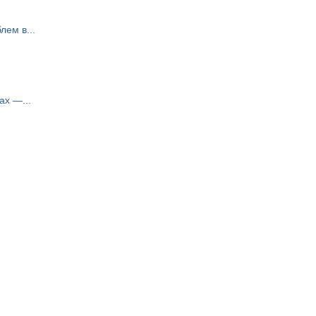
ем в...
ах —...