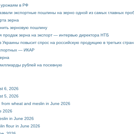
о урожаям в РФ
звали экспортные пошлины на зерно одной из самых главных пробл
рта зерна
енить зерновую пошлину
я продаж зерна на экспорт — интервью директора НТБ
з Украины повысит спрос на российскую продукцию в третьих стран
кспортных — ИКАР
зерна
 миллиарды рублей на посевную
st 6, 2026
st 5, 2026
ur from wheat and meslin in June 2026
ne 2026
eslin in June 2026
in flour in June 2026
une, 2026