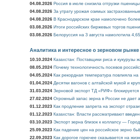
04.08.2026
Россия в июле снизила отгрузки пшеницы
04.08.2026
За утрату урожая озимых застрахованные
04.08.2026
В Краснодарском крае намолочено более
03.08.2026
Итоги российских биржевых торгов пшениц
03.08.2026
Белоруссия на 3 августа намолотила 4,6
Аналитика и интересное о зерновом рынке
10.10.2024
Казахстан: Поставщики риса и кукурузы 
08.05.2024
Почему технологичность посевов российс
04.05.2024
Как рекордная температура повлияла на
01.04.2024
Десятки вагонов с алтайской мукой и кру
31.03.2024
Зерновой экспорт ТД «РИФ» блокируется 
27.02.2024
Огромный запас зерна в России не дает 
01.12.2023
Как продление запрета на экспорт отраз
01.12.2023
Казахстан: Власти рассматривают введен
03.10.2023
Экспорт зерна близок к коллапсу — Город
25.09.2023
Как падение цен на российское зерно бь
22.09.2023
Как дорогое горючее сказывается на жиз