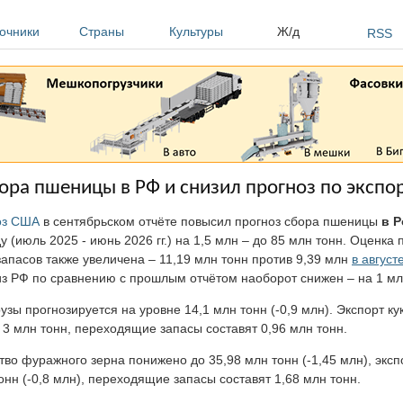
очники
Страны
Культуры
Ж/д
RSS
ра пшеницы в РФ и снизил прогноз по экспо
оз США
в сентябрьском отчёте повысил прогноз сбора пшеницы
в 
у (июль 2025 - июнь 2026 гг.) на 1,5 млн – до 85 млн тонн. Оценк
запасов также увеличена – 11,19 млн тонн против 9,39 млн
в августе
з РФ по сравнению с прошлым отчётом наоборот снижен – на 1 млн
узы прогнозируется на уровне 14,1 млн тонн (-0,9 млн). Экспорт к
 3 млн тонн, переходящие запасы составят 0,96 млн тонн.
во фуражного зерна понижено до 35,98 млн тонн (-1,45 млн), эксп
онн (-0,8 млн), переходящие запасы составят 1,68 млн тонн.