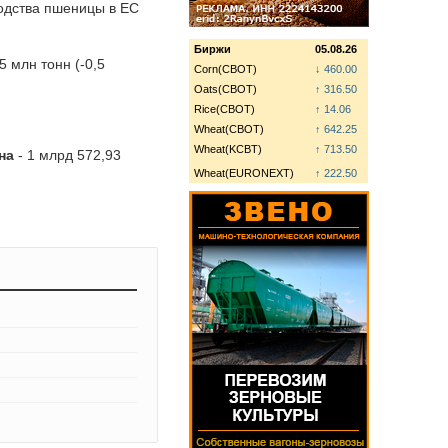
водства пшеницы в ЕС
Биржи
05.08.26
 млн тонн (-0,5
Corn(CBOT)
↓ 460.00
Oats(CBOT)
↑ 316.50
Rice(CBOT)
↑ 14.06
Wheat(CBOT)
↑ 642.25
Wheat(KCBT)
↑ 713.50
рна
- 1 млрд 572,93
Wheat(EURONEXT)
↑ 222.50