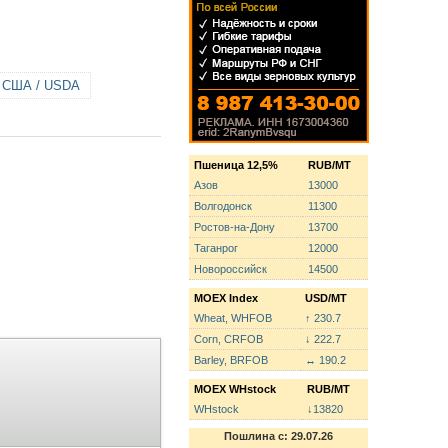
 США / USDA
Пшеница 12,5%
RUB/MT
Азов
13000
Волгодонск
11300
Ростов-на-Дону
13700
Таганрог
12000
Новороссийск
14500
MOEX Index
USD/MT
Wheat, WHFOB
↑ 230.7
Corn, CRFOB
↓ 222.7
Barley, BRFOB
↔ 190.2
MOEX WHstock
RUB/MT
WHstock
↓13820
Пошлина с: 29.07.26