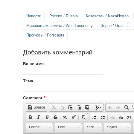
Новости
Россия / Russia
Казахстан / Kazakhstan
Мировая экономика / World economy
Зерно / Grain
Прогнозы / Forecasts
Добавить комментарий
Ваше имя
Тема
Comment
*
Source
Format
Font
Size
Styles