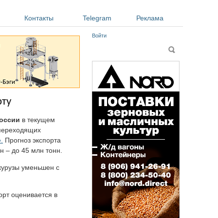
Контакты
Telegram
Реклама
Войти
Форма поиска
Поиск
рту
России
в текущем
а переходящих
.
Прогноз экспорта
 – до 45 млн тонн.
укурузы уменьшен с
орт оценивается в