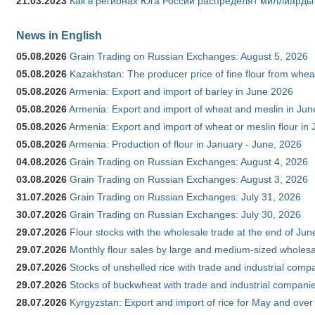
21.03.2023
Как в регионах Юга России распределят миллиарды
News in English
05.08.2026
Grain Trading on Russian Exchanges: August 5, 2026
05.08.2026
Kazakhstan: The producer price of fine flour from whe
05.08.2026
Armenia: Export and import of barley in June 2026
05.08.2026
Armenia: Export and import of wheat and meslin in Ju
05.08.2026
Armenia: Export and import of wheat or meslin flour in
05.08.2026
Armenia: Production of flour in January - June, 2026
04.08.2026
Grain Trading on Russian Exchanges: August 4, 2026
03.08.2026
Grain Trading on Russian Exchanges: August 3, 2026
31.07.2026
Grain Trading on Russian Exchanges: July 31, 2026
30.07.2026
Grain Trading on Russian Exchanges: July 30, 2026
29.07.2026
Flour stocks with the wholesale trade at the end of Ju
29.07.2026
Monthly flour sales by large and medium-sized wholesa
29.07.2026
Stocks of unshelled rice with trade and industrial comp
29.07.2026
Stocks of buckwheat with trade and industrial companie
28.07.2026
Kyrgyzstan: Export and import of rice for May and over 