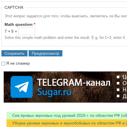
CAPTCHA
Этот вопрос задается для того, чтобы выяснить, являетесь ли Вы че
Math question
*
7 + 5 =
Solve this simple math problem and enter the result. E.g. for 1+3, enter 4.
Я не спамер
Я спамер
Сев яровых зерновых под урожай 2026 г. по областям РФ (об
Уборка урожая зерновых и зернобобовых по областям РФ в 202