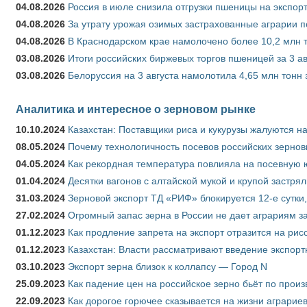
04.08.2026
Россия в июле снизила отгрузки пшеницы на экспор
04.08.2026
За утрату урожая озимых застрахованные аграрии п
04.08.2026
В Краснодарском крае намолочено более 10,2 млн 
03.08.2026
Итоги российских биржевых торгов пшеницей за 3 ав
03.08.2026
Белоруссия на 3 августа намолотила 4,65 млн тонн
Аналитика и интересное о зерновом рынке
10.10.2024
Казахстан: Поставщики риса и кукурузы жалуются н
08.05.2024
Почему технологичность посевов российских зернов
04.05.2024
Как рекордная температура повлияла на посевную 
01.04.2024
Десятки вагонов с алтайской мукой и крупой застрял
31.03.2024
Зерновой экспорт ТД «РИФ» блокируется 12-е сутки
27.02.2024
Огромный запас зерна в России не дает аграриям з
01.12.2023
Как продление запрета на экспорт отразится на рис
01.12.2023
Казахстан: Власти рассматривают введение экспор
03.10.2023
Экспорт зерна близок к коллапсу — Город N
25.09.2023
Как падение цен на российское зерно бьёт по прои
22.09.2023
Как дорогое горючее сказывается на жизни аграрие