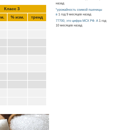
назад
Класс 3
"урожайность озимой пшеницы
в
1 год 9 месяцев назад
м.
% изм.
тренд
77700, это цифра МСХ РФ. А
1 год
10 месяцев назад