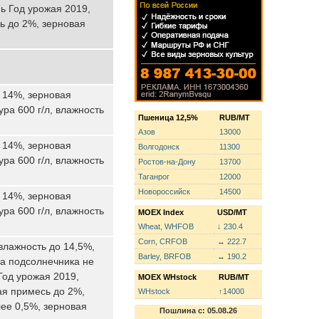
ь Год урожая 2019,
ь до 2%, зерновая
ь 14%, зерновая
ра 600 г/л, влажность
Пшеница 12,5%
RUB/MT
Азов
13000
ь 14%, зерновая
Волгодонск
11300
ра 600 г/л, влажность
Ростов-на-Дону
13700
Таганрог
12000
Новороссийск
14500
ь 14%, зерновая
ра 600 г/л, влажность
MOEX Index
USD/MT
Wheat, WHFOB
↓ 230.4
Corn, CRFOB
↔ 222.7
влажность до 14,5%,
Barley, BRFOB
↔ 190.2
на подсолнечника не
Год урожая 2019,
MOEX WHstock
RUB/MT
ая примесь до 2%,
WHstock
↑14000
ее 0,5%, зерновая
Пошлина с: 05.08.26