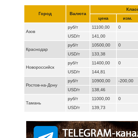
Клас
Город
Валюта
цена
изм.
руб/т
11100,00
0
Азов
USD/т
141,00
руб/т
10500,00
0
Краснодар
USD/т
133,38
руб/т
11400,00
0
Новороссийск
USD/т
144,81
руб/т
10900,00
-200,00
Ростов-на-Дону
USD/т
138,46
руб/т
11000,00
0
Тамань
USD/т
139,73