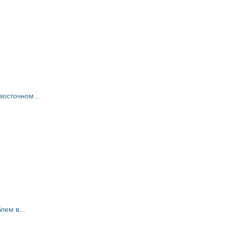
восточном...
ем в...