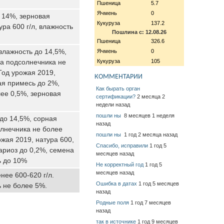
Пшеница
5.7
Ячмень
0
ь 14%, зерновая
Кукуруза
137.2
ра 600 г/л, влажность
Пошлина с: 12.08.26
Пшеница
326.6
влажность до 14,5%,
Ячмень
0
на подсолнечника не
Кукуруза
105
Год урожая 2019,
КОММЕНТАРИИ
ая примесь до 2%,
Как бырать орган
ее 0,5%, зерновая
сертификации?
2 месяца 2
недели назад
пошли ны
8 месяцев 1 неделя
 до 14,5%, сорная
назад
олнечника не более
пошли ны
1 год 2 месяца назад
жая 2019, натура 600,
Спасибо, исправили
1 год 5
ариоз до 0,2%, семена
месяцев назад
ь до 10%
Не корректный год
1 год 5
месяцев назад
нее 600-620 г/л.
Ошибка в датах
1 год 5 месяцев
 не более 5%.
назад
Родные поля
1 год 7 месяцев
назад
так в источнике
1 год 9 месяцев