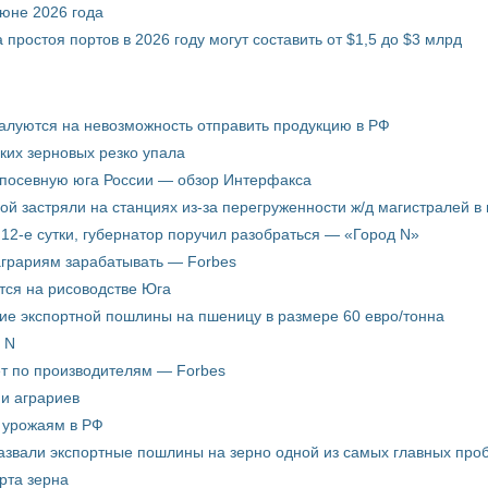
июне 2026 года
 простоя портов в 2026 году могут составить от $1,5 до $3 млрд
жалуются на невозможность отправить продукцию в РФ
ких зерновых резко упала
 посевную юга России — обзор Интерфакса
пой застряли на станциях из-за перегруженности ж/д магистралей в 
12-е сутки, губернатор поручил разобраться — «Город N»
аграриям зарабатывать — Forbes
ится на рисоводстве Юга
ие экспортной пошлины на пшеницу в размере 60 евро/тонна
 N
ёт по производителям — Forbes
ни аграриев
о урожаям в РФ
звали экспортные пошлины на зерно одной из самых главных пробл
рта зерна