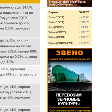
влажность до 14,5%,
на подсолнечника не
Биржи
06.08.26
Год урожая 2019,
Corn(CBOT)
↑ 462.00
Oats(CBOT)
↓ 309.75
ая примесь до 2%,
Rice(CBOT)
↑ 14.19
ее 0,5%, зерновая
Wheat(CBOT)
↓ 631.25
Wheat(KCBT)
↓ 699.75
 до 14,5%, сорная
Wheat(EURONEXT)
↓ 219.75
олнечника не более
жая 2019, натура 600,
ариоз до 0,2%, семена
ь до 10%
ь 14%, зерновая
ра 600 г/л, влажность
ть до 14%, сорная
ь Год урожая 2019,
ь до 2%, зерновая
ть до 14%, сорная