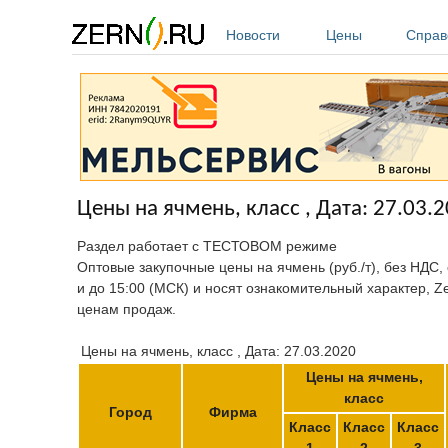
Перейти к основному содержанию
Новости
Цены
Справ
Цены на ячмень, класс , Дата: 27.03.
Раздел работает с ТЕСТОВОМ режиме
Оптовые закупочные цены на ячмень (руб./т), без НДС,
и до 15:00 (МСК) и носят ознакомительный характер, Z
ценам продаж.
Цены на ячмень, класс , Дата: 27.03.2020
Цены на ячмень,
класс
Город
Фирма
Класс
Класс
Класс
1
2
3