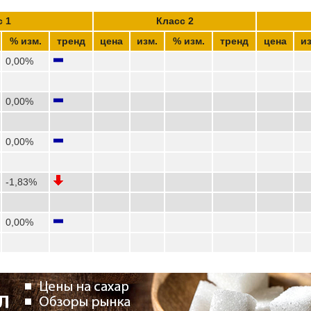
с 1
Класс 2
% изм.
тренд
цена
изм.
% изм.
тренд
цена
из
0,00%
0,00%
0,00%
-1,83%
0,00%