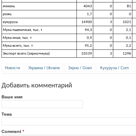
ячмень
4043
0
81
рожь
1,7
0
0
кукуруза
14900
3
1021
Мука пшеничная, тыс. т
94,3
0
2,1
Мука иная, тыс. т
0,9
0
0,1
Мука всего, тыс. т
95,2
0
2,2
Экспорт всего (зерно+мука)
33539
3
1296
Новости
Украина / Ukraine
Зерно / Grain
Кукуруза / Corn
Добавить комментарий
Ваше имя
Тема
Comment
*