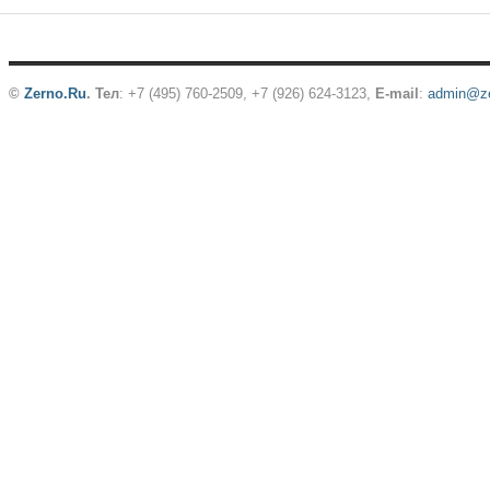
©
Zerno.Ru
.
Тел
: +7 (495) 760-2509,
+7 (926) 624-3123
,
E-mail
:
admin@ze