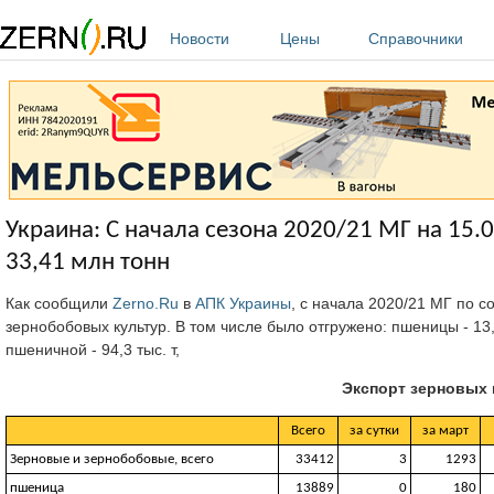
Перейти к основному содержанию
Новости
Цены
Справочники
Украина: С начала сезона 2020/21 МГ на 15.
33,41 млн тонн
Как сообщили
Zerno.Ru
в
АПК Украины
, с начала 2020/21 МГ по с
зернобобовых культур. В том числе было отгружено: пшеницы - 13,89 
пшеничной - 94,3 тыс. т,
Экспорт зерновых 
Всего
за сутки
за март
Зерновые и зернобобовые, всего
33412
3
1293
пшеница
13889
0
180