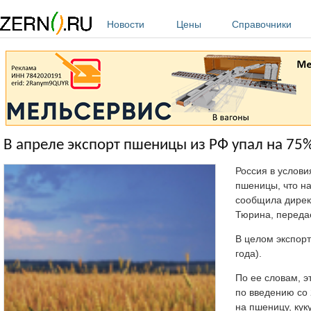
Перейти к основному содержанию
Новости
Цены
Справочники
В апреле экспорт пшеницы из РФ упал на 75
Россия в услови
пшеницы, что на
сообщила дирек
Тюрина, перед
В целом экспорт
года).
По ее словам, э
по введению со
на пшеницу, кук