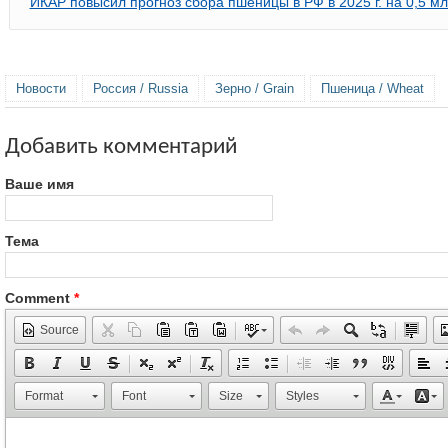
ИКАР повысил прогноз сбора пшеницы в РФ в 2025 г. на 0,5 мл
Новости
Россия / Russia
Зерно / Grain
Пшеница / Wheat
Добавить комментарий
Ваше имя
Тема
Comment
*
Source
Format
Font
Size
Styles