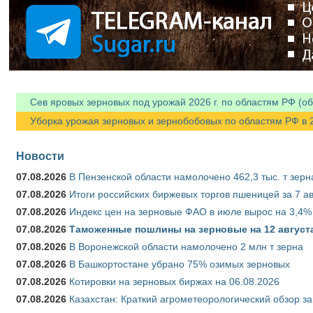
Я спамер
Сев яровых зерновых под урожай 2026 г. по областям РФ (об
Уборка урожая зерновых и зернобобовых по областям РФ в 202
Новости
07.08.2026
В Пензенской области намолочено 462,3 тыс. т зерн
07.08.2026
Итоги российских биржевых торгов пшеницей за 7 ав
07.08.2026
Индекс цен на зерновые ФАО в июле вырос на 3,4%
07.08.2026
Таможенные пошлины на зерновые на 12 августа 
07.08.2026
В Воронежской области намолочено 2 млн т зерна
07.08.2026
В Башкортостане убрано 75% озимых зерновых
07.08.2026
Котировки на зерновых биржах на 06.08.2026
07.08.2026
Казахстан: Краткий агрометеорологический обзор за