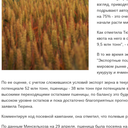
взгляд, приводя
подрывают авто
на 75% - это оче
начали расти м
Как отметила Тю
квота на него в
9,5 млн тонн", -
В то же время э
"Экспортные пош
мировом рынке д
кукурузу и ячме
По ее оценке, с учетом сложившихся условий экспорт зерна в теку
потенциале 52 млн тонн, пшеницы - 38 млн тонн при потенциале в
высокими переходящими остатками пшеницы, по балансу это будет
высоком уровне остатков и пока достаточно благоприятных прогно
заявила Тюрина.
Комментируя ход посевной кампании, она отметил, что полевые р
По данным Минсельхоза на 29 апреля, пшеница была посеяна на 82