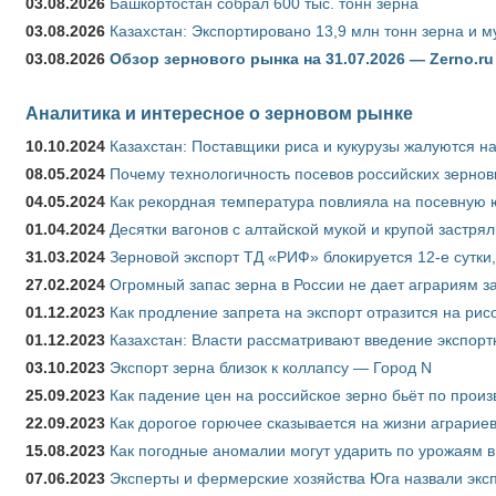
03.08.2026
Башкортостан собрал 600 тыс. тонн зерна
03.08.2026
Казахстан: Экспортировано 13,9 млн тонн зерна и м
03.08.2026
Обзор зернового рынка на 31.07.2026 — Zerno.ru
Аналитика и интересное о зерновом рынке
10.10.2024
Казахстан: Поставщики риса и кукурузы жалуются н
08.05.2024
Почему технологичность посевов российских зернов
04.05.2024
Как рекордная температура повлияла на посевную 
01.04.2024
Десятки вагонов с алтайской мукой и крупой застрял
31.03.2024
Зерновой экспорт ТД «РИФ» блокируется 12-е сутки
27.02.2024
Огромный запас зерна в России не дает аграриям з
01.12.2023
Как продление запрета на экспорт отразится на рис
01.12.2023
Казахстан: Власти рассматривают введение экспор
03.10.2023
Экспорт зерна близок к коллапсу — Город N
25.09.2023
Как падение цен на российское зерно бьёт по прои
22.09.2023
Как дорогое горючее сказывается на жизни аграрие
15.08.2023
Как погодные аномалии могут ударить по урожаям 
07.06.2023
Эксперты и фермерские хозяйства Юга назвали эксп