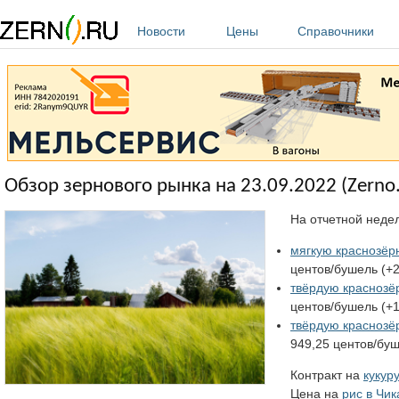
Перейти к основному содержанию
Новости
Цены
Справочники
Обзор зернового рынка на 23.09.2022 (Zerno.
На отчетной недел
мягкую краснозёр
центов/бушель (+2
твёрдую краснозё
центов/бушель (+1
твёрдую красноз
949,25 центов/буш
Контракт на
кукур
Цена на
рис в Чик