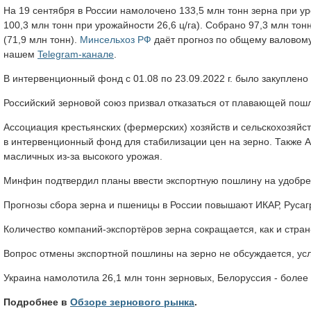
На 19 сентября в России намолочено 133,5 млн тонн зерна при ур
100,3 млн тонн при урожайности 26,6 ц/га). Собрано 97,3 млн то
(71,9 млн тонн).
Минсельхоз РФ
даёт прогноз по общему валовому
нашем
Telegram-канале
.
В интервенционный фонд с 01.08 по 23.09.2022 г. было закуплено
Российский зерновой союз призвал отказаться от плавающей пошл
Ассоциация крестьянских (фермерских) хозяйств и сельскохозяйс
в интервенционный фонд для стабилизации цен на зерно. Также
масличных из-за высокого урожая.
Минфин подтвердил планы ввести экспортную пошлину на удобре
Прогнозы сбора зерна и пшеницы в России повышают ИКАР, Русаг
Количество компаний-экспортёров зерна сокращается, как и стра
Вопрос отмены экспортной пошлины на зерно не обсуждается, у
Украина намолотила 26,1 млн тонн зерновых, Белоруссия - более 
Подробнее в
Обзоре зернового рынка
.