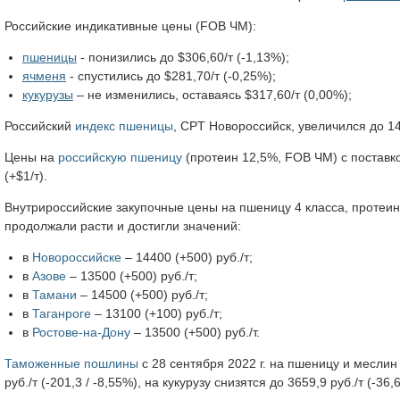
Российские индикативные цены (FOB ЧМ):
пшеницы
- понизились до $306,60/т (-1,13%);
ячменя
- спустились до $281,70/т (-0,25%);
кукурузы
– не изменились, оставаясь $317,60/т (0,00%);
Российский
индекс пшеницы
, CPT Новороссийск, увеличился до 14
Цены на
российскую пшеницу
(протеин 12,5%, FOB ЧМ) с поставко
(+$1/т).
Внутрироссийские закупочные цены на пшеницу 4 класса, протеин
продолжали расти и достигли значений:
в
Новороссийске
– 14400 (+500) руб./т;
в
Азове
– 13500 (+500) руб./т;
в
Тамани
– 14500 (+500) руб./т;
в
Таганроге
– 13100 (+100) руб./т;
в
Ростове-на-Дону
– 13500 (+500) руб./т.
Таможенные пошлины
c 28 сентября 2022 г. на пшеницу и меслин с
руб./т (-201,3 / -8,55%), на кукурузу снизятся до 3659,9 руб./т (-36,6