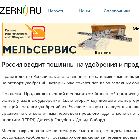
Перейти к основному содержанию
Новости
Цены
Справочники
Россия вводит пошлины на удобрения и продл
Правительство России намерено впервые ввести вывозные пошлины
на экспорт удобрений, который уже сократился из-за западных са
По оценке Продовольственной и сельскохозяйственной организац
экспорту азотных удобрений, была вторым крупнейшим экспорте
санкций поставки удобрений из России с января по август нынеш
сравнению с аналогичным периодом прошлого года, отмечают ан
политики (IFPRI) Джозеф Глаубер и Давид Лаборд.
Москва закрыла данные по экспорту с марта, но, по подсчетам а
российских удобрений, поставки хлорида калия за первые восемь