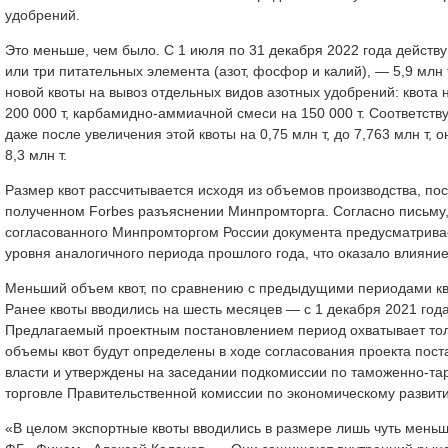
удобрений.
Это меньше, чем было. С 1 июля по 31 декабря 2022 года действ
или три питательных элемента (азот, фосфор и калий), — 5,9 млн
новой квоты на вывоз отдельных видов азотных удобрений: квота 
200 000 т, карбамидно-аммиачной смеси на 150 000 т. Соответс
даже после увеличения этой квоты на 0,75 млн т, до 7,763 млн т,
8,3 млн т.
Размер квот рассчитывается исходя из объемов производства, п
полученном Forbes разъяснении Минпромторга. Согласно письму,
согласованного Минпромторгом России документа предусматривае
уровня аналогичного периода прошлого года, что оказало влияние
Меньший объем квот, по сравнению с предыдущими периодами кво
Ранее квоты вводились на шесть месяцев — с 1 декабря 2021 года 
Предлагаемый проектным постановлением период охватывает толь
объемы квот будут определены в ходе согласования проекта по
власти и утверждены на заседании подкомиссии по таможенно-
торговле Правительственной комиссии по экономическому развит
«В целом экспортные квоты вводились в размере лишь чуть мень