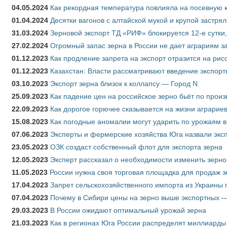
04.05.2024
Как рекордная температура повлияла на посевную 
01.04.2024
Десятки вагонов с алтайской мукой и крупой застрял
31.03.2024
Зерновой экспорт ТД «РИФ» блокируется 12-е сутки
27.02.2024
Огромный запас зерна в России не дает аграриям з
01.12.2023
Как продление запрета на экспорт отразится на рис
01.12.2023
Казахстан: Власти рассматривают введение экспор
03.10.2023
Экспорт зерна близок к коллапсу — Город N
25.09.2023
Как падение цен на российское зерно бьёт по прои
22.09.2023
Как дорогое горючее сказывается на жизни аграрие
15.08.2023
Как погодные аномалии могут ударить по урожаям 
07.06.2023
Эксперты и фермерские хозяйства Юга назвали эксп
23.05.2023
ОЗК создаст собственный флот для экспорта зерна
12.05.2023
Эксперт рассказал о необходимости изменить зерн
11.05.2023
России нужна своя торговая площадка для продаж 
17.04.2023
Запрет сельскохозяйственного импорта из Украины п
07.04.2023
Почему в Сибири цены на зерно выше экспортных 
29.03.2023
В России ожидают оптимальный урожай зерна
21.03.2023
Как в регионах Юга России распределят миллиарды