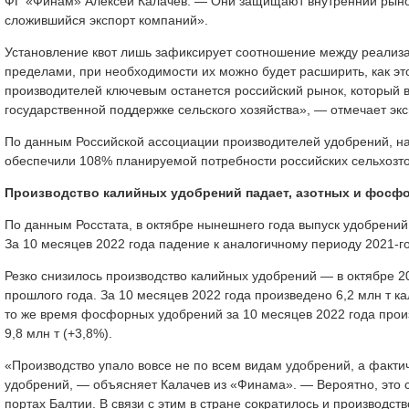
ФГ «Финам» Алексей Калачев. — Они защищают внутренний рынок 
сложившийся экспорт компаний».
Установление квот лишь зафиксирует соотношение между реализа
пределами, при необходимости их можно будет расширить, как эт
производителей ключевым останется российский рынок, который 
государственной поддержке сельского хозяйства», — отмечает экс
По данным Российской ассоциации производителей удобрений, на
обеспечили 108% планируемой потребности российских сельхозтов
Производство калийных удобрений падает, азотных и фосф
По данным Росстата, в октябре нынешнего года выпуск удобрений 
За 10 месяцев 2022 года падение к аналогичному периоду 2021-го
Резко снизилось производство калийных удобрений — в октябре 202
прошлого года. За 10 месяцев 2022 года произведено 6,2 млн т к
то же время фосфорных удобрений за 10 месяцев 2022 года произ
9,8 млн т (+3,8%).
«Производство упало вовсе не по всем видам удобрений, а факт
удобрений, — объясняет Калачев из «Финама». — Вероятно, это с
портах Балтии. В связи с этим в стране сократилось и производс