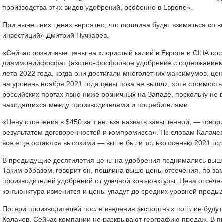
производства этих видов удобрений, особенно в Европе».
При нынешних ценах вероятно, что пошлина будет взиматься со в
инвестиций» Дмитрий Пучкарев.
«Сейчас розничные цены на хлористый калий в Европе и США сос
диаммонийфосфат (азотно-фосфорное удобрение с содержанием 1
лета 2022 года, когда они достигали многолетних максимумов, ц
на уровень ноября 2021 года цены пока не вышли, хотя стоимост
российских портах явно ниже розничных на Западе, поскольку не
находящихся между производителями и потребителями.
«Цену отсечения в $450 за т нельзя назвать завышенной, — говор
результатом договоренностей и компромисса». По словам Калачев
все еще остаются высокими — выше были только осенью 2021 год
В предыдущие десятилетия цены на удобрения поднимались выше $
Таким образом, говорит он, пошлина выше цены отсечения, по за
производителей удобрений от удачной конъюнктуры. Цена отсечен
конъюнктура изменится и цены упадут до средних уровней предыд
Потери производителей после введения экспортных пошлин будут за
Калачев. Сейчас компании не раскрывают географию продаж. В п