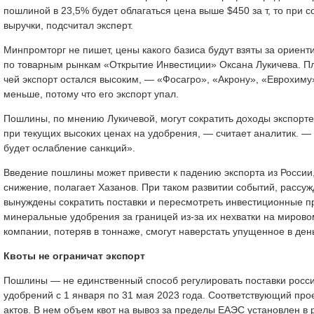
пошлиной в 23,5% будет облагаться цена выше $450 за т, то при
выручки, подсчитал эксперт.
Минпромторг не пишет, цены какого базиса будут взяты за ориент
по товарным рынкам «Открытие Инвестиции» Оксана Лукичева. Пл
чей экспорт остался высоким, — «Фосагро», «Акрону», «Еврохим
меньше, потому что его экспорт упал.
Пошлины, по мнению Лукичевой, могут сократить доходы экспорте
при текущих высоких ценах на удобрения, — считает аналитик. —
будет ослабление санкций».
Введение пошлины может привести к падению экспорта из России
снижение, полагает Хазанов. При таком развитии событий, рассу
вынуждены сократить поставки и пересмотреть инвестиционные пр
минеральные удобрения за границей из-за их нехватки на мирово
компании, потеряв в тоннаже, смогут наверстать упущенное в ден
Квоты не ограничат экспорт
Пошлины — не единственный способ регулировать поставки росси
удобрений с 1 января по 31 мая 2023 года. Соответствующий про
актов. В нем объем квот на вывоз за пределы ЕАЭС установлен в 