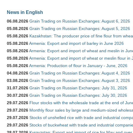
News in English
06.08.2026
Grain Trading on Russian Exchanges: August 6, 2026
05.08.2026
Grain Trading on Russian Exchanges: August 5, 2026
05.08.2026
Kazakhstan: The producer price of fine flour from whe
05.08.2026
Armenia: Export and import of barley in June 2026
05.08.2026
Armenia: Export and import of wheat and meslin in Ju
05.08.2026
Armenia: Export and import of wheat or meslin flour in
05.08.2026
Armenia: Production of flour in January - June, 2026
04.08.2026
Grain Trading on Russian Exchanges: August 4, 2026
03.08.2026
Grain Trading on Russian Exchanges: August 3, 2026
31.07.2026
Grain Trading on Russian Exchanges: July 31, 2026
30.07.2026
Grain Trading on Russian Exchanges: July 30, 2026
29.07.2026
Flour stocks with the wholesale trade at the end of Ju
29.07.2026
Monthly flour sales by large and medium-sized wholesa
29.07.2026
Stocks of unshelled rice with trade and industrial comp
29.07.2026
Stocks of buckwheat with trade and industrial companie
28.07.2026
Kyrgyzstan: Export and import of rice for May and over 