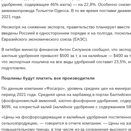
удобрение, содержащее 46% азота) — на 22,8%. Особенно снизи
аммиакопровода Тольятти-Одесса. В то же время поставки диа
2021 года.
Несмотря на снижение экспорта, правительство планирует ввести 
введены Россией в одностороннем порядке и на полгода, посколь
Евразийского экономического союза (ЕАЭС).
В октябре министр финансов Антон Силуанов сообщил, что эксп
азотные удобрения превысят $500 за т, а на калийные — $400 за 
что экспортная пошлина на все виды удобрений составит 23,5%, е
подготовлен.
Пошлины будут платить все производители
По данным компании «Фосагро», уровень средних цен на минераль
период 2021 года. Средняя цена на карбамид в портах Балтийско
(фосфорнокислый аммоний, азотно-фосфорное удобрение, содерж
$695, на хлористый калий (калийное удобрение с содержанием 58
«Цены на фосфорсодержащие и калийные удобрения постепенно с
сельхозпродукцию, — говорится в отчете компании. — Цены на а
повышательному тренду, в том числе из-за сохранения высокого у