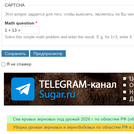
CAPTCHA
Этот вопрос задается для того, чтобы выяснить, являетесь ли Вы че
Math question
*
1 + 13 =
Solve this simple math problem and enter the result. E.g. for 1+3, enter 4.
Я не спамер
Я спамер
Сев яровых зерновых под урожай 2026 г. по областям РФ (об
Уборка урожая зерновых и зернобобовых по областям РФ в 202