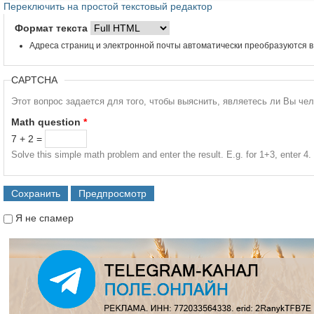
Переключить на простой текстовый редактор
Формат текста
Адреса страниц и электронной почты автоматически преобразуются в
CAPTCHA
Этот вопрос задается для того, чтобы выяснить, являетесь ли Вы че
Math question
*
7 + 2 =
Solve this simple math problem and enter the result. E.g. for 1+3, enter 4.
Я не спамер
Я спамер