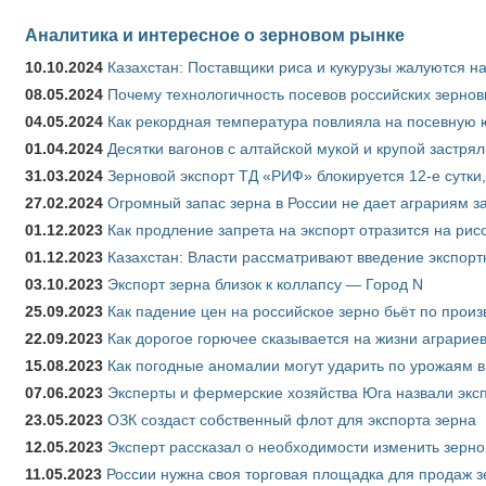
Аналитика и интересное о зерновом рынке
10.10.2024
Казахстан: Поставщики риса и кукурузы жалуются н
08.05.2024
Почему технологичность посевов российских зернов
04.05.2024
Как рекордная температура повлияла на посевную 
01.04.2024
Десятки вагонов с алтайской мукой и крупой застрял
31.03.2024
Зерновой экспорт ТД «РИФ» блокируется 12-е сутки
27.02.2024
Огромный запас зерна в России не дает аграриям з
01.12.2023
Как продление запрета на экспорт отразится на рис
01.12.2023
Казахстан: Власти рассматривают введение экспор
03.10.2023
Экспорт зерна близок к коллапсу — Город N
25.09.2023
Как падение цен на российское зерно бьёт по прои
22.09.2023
Как дорогое горючее сказывается на жизни аграрие
15.08.2023
Как погодные аномалии могут ударить по урожаям 
07.06.2023
Эксперты и фермерские хозяйства Юга назвали эксп
23.05.2023
ОЗК создаст собственный флот для экспорта зерна
12.05.2023
Эксперт рассказал о необходимости изменить зерн
11.05.2023
России нужна своя торговая площадка для продаж 