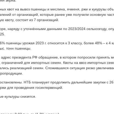
нн зерна.
х квот на вывоз пшеницы и меслина, ячменя, ржи и кукурузы объ
лений от организаций, которые ранее уже получили основную часть
 квоту, состоит из 7 организаций.
оре, наряду с уточнёнными данными по 2023/2024 сельхозгоду, оп
25.
% пшеницы урожая 2023 г. относится к 3 классу, более 48% – к 4 к
тыс. тонн пшеницы.
в адрес президента РФ обращение, в котором попросили принять 
ти, ограничений для импортных семян. Квоты на ввоз импортных се
ались реализацией семян. Сложившаяся ситуация резко увеличива
гропродукции.
остановлены. НТБ планирует продолжить дальнейшие закупки с 26
ржи для проведения госинтервенций.
е культуры снизятся.