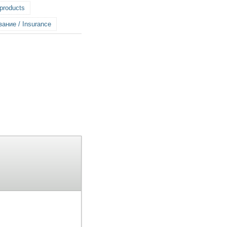
 products
ание / Insurance