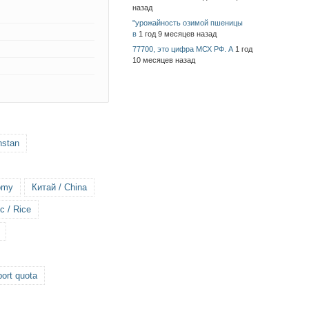
назад
"урожайность озимой пшеницы
в
1 год 9 месяцев назад
77700, это цифра МСХ РФ. А
1 год
10 месяцев назад
hstan
omy
Китай / China
с / Rice
ort quota