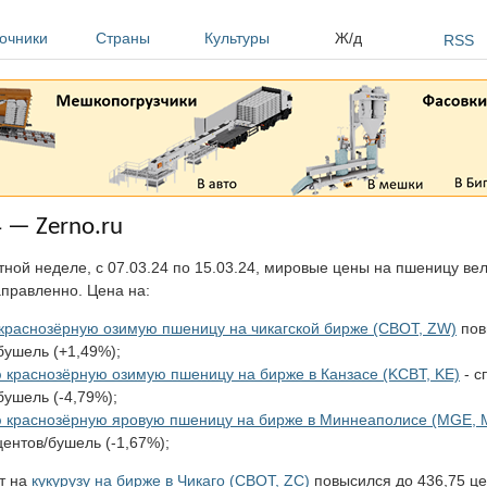
очники
Страны
Культуры
Ж/д
RSS
 — Zerno.ru
тной неделе, с 07.03.24 по 15.03.24, мировые цены на пшеницу ве
правленно. Цена на:
краснозёрную озимую пшеницу на чикагской бирже (CBOT, ZW)
пов
бушель (+1,49%);
 краснозёрную озимую пшеницу на бирже в Канзасе (KCBT, KE)
- с
бушель (-4,79%);
ю краснозёрную яровую пшеницу на бирже в Миннеаполисе (MGE,
центов/бушель (-1,67%);
т на
кукурузу на бирже в Чикаго (CBOT, ZC)
повысился до 436,75 ц