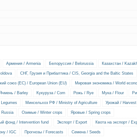
Армения / Armenia
Белоруссия / Belorussia
Казахстан / Kazak
oldova
СНГ, Грузия и Прибалтика / CIS, Georgia and the Baltic States
ий союз (ЕС) / European Union (EU)
Мировая экономика / World econ
Ячмень / Barley
Кукуруза / Corn
Рожь / Rye
Мука / Flour
Ри
/ Legumes
Минсельхоз РФ / Ministry of Agriculture
Урожай / Harvest
 Russia
Озимые / Winter crops
Яровые / Spring crops
й фонд / Intervention fund
Экспорт / Export
Квота на экспорт / Exp
ну / IGC
Прогнозы / Forecasts
Семена / Seeds