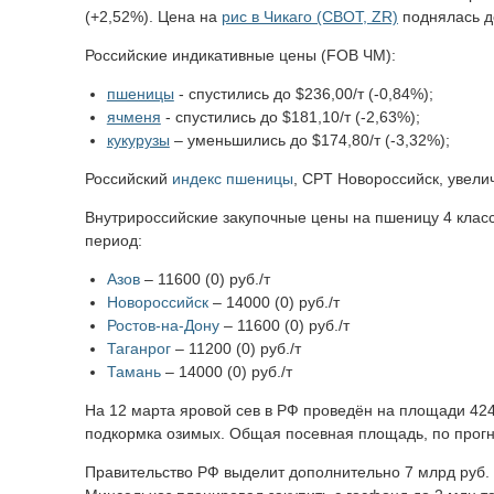
(+2,52%). Цена на
рис в Чикаго (CBOT, ZR)
поднялась до
Российские индикативные цены (FOB ЧМ):
пшеницы
- спустились до $236,00/т (-0,84%);
ячменя
- спустились до $181,10/т (-2,63%);
кукурузы
– уменьшились до $174,80/т (-3,32%);
Российский
индекс пшеницы
, CPT Новороссийск, увелич
Внутрироссийские закупочные цены на пшеницу 4 класс
период:
Азов
– 11600 (0) руб./т
Новороссийск
– 14000 (0) руб./т
Ростов-на-Дону
– 11600 (0) руб./т
Таганрог
– 11200 (0) руб./т
Тамань
– 14000 (0) руб./т
На 12 марта яровой сев в РФ проведён на площади 424,
подкормка озимых. Общая посевная площадь, по прогнозу
Правительство РФ выделит дополнительно 7 млрд руб.