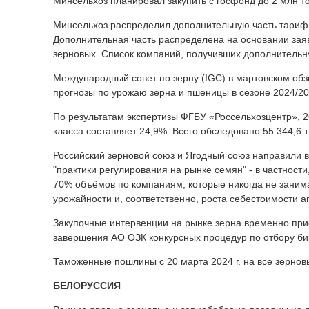
Минсельхоз планировал закупить с госфонд до 2 млн то
Минсельхоз распределил дополнительную часть тарифны
Дополнительная часть распределена на основании заяв
зерновых. Список компаний, получивших дополнительную
Международный совет по зерну (IGC) в мартовском обз
прогнозы по урожаю зерна и пшеницы в сезоне 2024/20
По результатам экспертизы ФГБУ «Россельхозцентр», 26
класса составляет 24,9%. Всего обследовано 55 344,6 
Российский зерновой союз и Ягодный союз направили 
"практики регулирования на рынке семян" - в частнос
70% объёмов по компаниям, которые никогда не заним
урожайности и, соответственно, роста себестоимости а
Закупочные интервенции на рынке зерна временно при
завершения АО ОЗК конкурсных процедур по отбору би
Таможенные пошлины с 20 марта 2024 г. на все зерновы
БЕЛОРУССИЯ