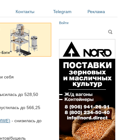
Контакты
Telegram
Реклама
Войти
Форма поиска
Поиск
ли себя
ысилась до 528,50
пустилась до 566,25
 MWE)
- снизилась до
ентов/бушель