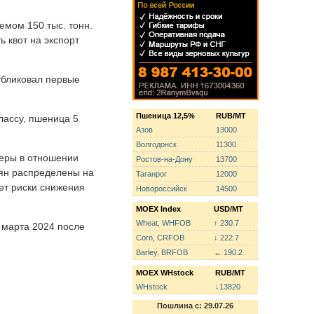
емом 150 тыс. тонн.
 квот на экспорт
убликовал первые
Пшеница 12,5%
RUB/MT
лассу, пшеница 5
Азов
13000
Волгодонск
11300
меры в отношении
Ростов-на-Дону
13700
мян распределены на
Таганрог
12000
ет риски снижения
Новороссийск
14500
MOEX Index
USD/MT
Wheat, WHFOB
↑ 230.7
 марта 2024 после
Corn, CRFOB
↓ 222.7
Barley, BRFOB
↔ 190.2
MOEX WHstock
RUB/MT
WHstock
↓13820
Пошлина с: 29.07.26