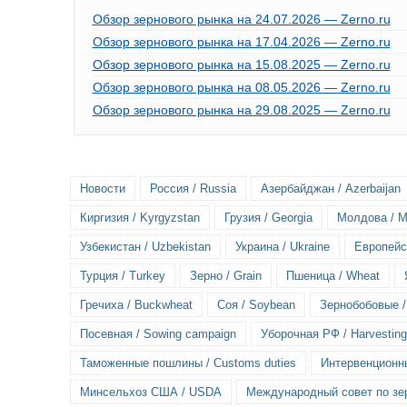
Обзор зернового рынка на 24.07.2026 — Zerno.ru
Обзор зернового рынка на 17.04.2026 — Zerno.ru
Обзор зернового рынка на 15.08.2025 — Zerno.ru
Обзор зернового рынка на 08.05.2026 — Zerno.ru
Обзор зернового рынка на 29.08.2025 — Zerno.ru
Новости
Россия / Russia
Азербайджан / Azerbaijan
Киргизия / Kyrgyzstan
Грузия / Georgia
Молдова / M
Узбекистан / Uzbekistan
Украина / Ukraine
Европейск
Турция / Turkey
Зерно / Grain
Пшеница / Wheat
Гречиха / Buckwheat
Соя / Soybean
Зернобобовые 
Посевная / Sowing campaign
Уборочная РФ / Harvesting
Таможенные пошлины / Customs duties
Интервенционны
Минсельхоз США / USDA
Международный совет по зер