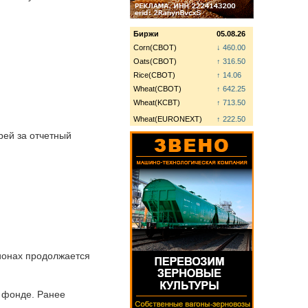
Биржи
05.08.26
Corn(CBOT)
↓ 460.00
Oats(CBOT)
↑ 316.50
Rice(CBOT)
↑ 14.06
Wheat(CBOT)
↑ 642.25
Wheat(KCBT)
↑ 713.50
Wheat(EURONEXT)
↑ 222.50
рей за отчетный
гионах продолжается
 фонде. Ранее