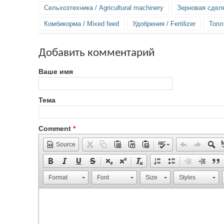
Сельхозтехника / Agricultural machinery
Зерновая сделка
Комбикорма / Mixed feed
Удобрения / Fertilizer
Топл
Добавить комментарий
Ваше имя
Тема
Comment
*
Source
Format
Font
Size
Styles