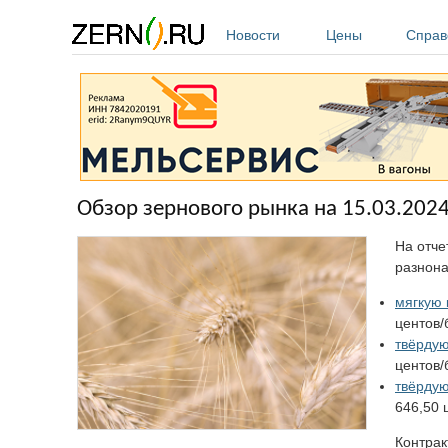
Перейти к основному содержанию
Новости
Цены
Справ
Обзор зернового рынка на 15.03.2024
На отче
разнона
мягкую 
центов/
твёрдую
центов/
твёрду
646,50 
Контрак