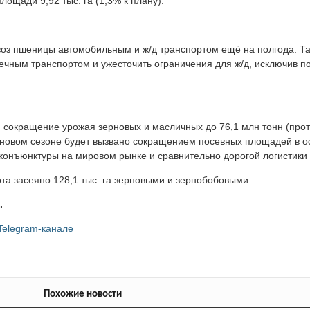
ощади 9,92 тыс. га (1,3% к плану).
ввоз пшеницы автомобильным и ж/д транспортом ещё на полгода. Т
ечным транспортом и ужесточить ограничения для ж/д, исключив по
. сокращение урожая зерновых и масличных до 76,1 млн тонн (прот
 новом сезоне будет вызвано сокращением посевных площадей в о
конъюнктуры на мировом рынке и сравнительно дорогой логистики 
рта засеяно 128,1 тыс. га зерновыми и зернобобовыми.
.
Telegram-канале
Похожие новости