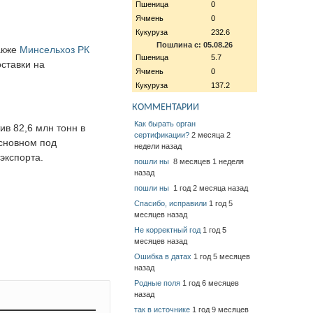
Пшеница
0
Ячмень
0
Кукуруза
232.6
Пошлина с: 05.08.26
акже
Минсельхоз РК
Пшеница
5.7
ставки на
Ячмень
0
Кукуруза
137.2
КОММЕНТАРИИ
Как бырать орган
ив 82,6 млн тонн в
сертификации?
2 месяца 2
сновном под
недели назад
экспорта.
пошли ны
8 месяцев 1 неделя
назад
пошли ны
1 год 2 месяца назад
Спасибо, исправили
1 год 5
месяцев назад
Не корректный год
1 год 5
месяцев назад
Ошибка в датах
1 год 5 месяцев
назад
Родные поля
1 год 6 месяцев
назад
так в источнике
1 год 9 месяцев