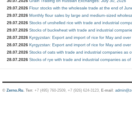
30.07.2026
Grain Trading on Russian Exchanges: July 30, 2026
29.07.2026
Flour stocks with the wholesale trade at the end of Ju
29.07.2026
Monthly flour sales by large and medium-sized wholesa
29.07.2026
Stocks of unshelled rice with trade and industrial comp
29.07.2026
Stocks of buckwheat with trade and industrial companie
28.07.2026
Kyrgyzstan: Export and import of rice for May and over 
28.07.2026
Kyrgyzstan: Export and import of rice for May and over 
28.07.2026
Stocks of oats with trade and industrial companies as o
28.07.2026
Stocks of rye with trade and industrial companies as of
©
Zerno.Ru
.
Тел
: +7 (495) 760-2509,
+7 (926) 624-3123
,
E-mail
:
admin@ze