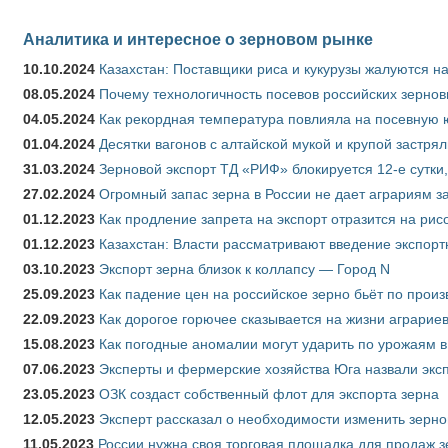
Аналитика и интересное о зерновом рынке
10.10.2024
Казахстан: Поставщики риса и кукурузы жалуются н
08.05.2024
Почему технологичность посевов российских зернов
04.05.2024
Как рекордная температура повлияла на посевную 
01.04.2024
Десятки вагонов с алтайской мукой и крупой застрял
31.03.2024
Зерновой экспорт ТД «РИФ» блокируется 12-е сутки
27.02.2024
Огромный запас зерна в России не дает аграриям з
01.12.2023
Как продление запрета на экспорт отразится на рис
01.12.2023
Казахстан: Власти рассматривают введение экспор
03.10.2023
Экспорт зерна близок к коллапсу — Город N
25.09.2023
Как падение цен на российское зерно бьёт по прои
22.09.2023
Как дорогое горючее сказывается на жизни аграрие
15.08.2023
Как погодные аномалии могут ударить по урожаям 
07.06.2023
Эксперты и фермерские хозяйства Юга назвали эксп
23.05.2023
ОЗК создаст собственный флот для экспорта зерна
12.05.2023
Эксперт рассказал о необходимости изменить зерн
11.05.2023
России нужна своя торговая площадка для продаж 