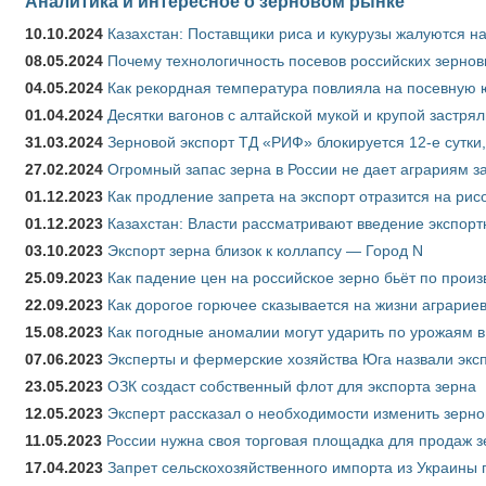
Аналитика и интересное о зерновом рынке
10.10.2024
Казахстан: Поставщики риса и кукурузы жалуются н
08.05.2024
Почему технологичность посевов российских зернов
04.05.2024
Как рекордная температура повлияла на посевную 
01.04.2024
Десятки вагонов с алтайской мукой и крупой застрял
31.03.2024
Зерновой экспорт ТД «РИФ» блокируется 12-е сутки
27.02.2024
Огромный запас зерна в России не дает аграриям з
01.12.2023
Как продление запрета на экспорт отразится на рис
01.12.2023
Казахстан: Власти рассматривают введение экспор
03.10.2023
Экспорт зерна близок к коллапсу — Город N
25.09.2023
Как падение цен на российское зерно бьёт по прои
22.09.2023
Как дорогое горючее сказывается на жизни аграрие
15.08.2023
Как погодные аномалии могут ударить по урожаям 
07.06.2023
Эксперты и фермерские хозяйства Юга назвали эксп
23.05.2023
ОЗК создаст собственный флот для экспорта зерна
12.05.2023
Эксперт рассказал о необходимости изменить зерн
11.05.2023
России нужна своя торговая площадка для продаж 
17.04.2023
Запрет сельскохозяйственного импорта из Украины п