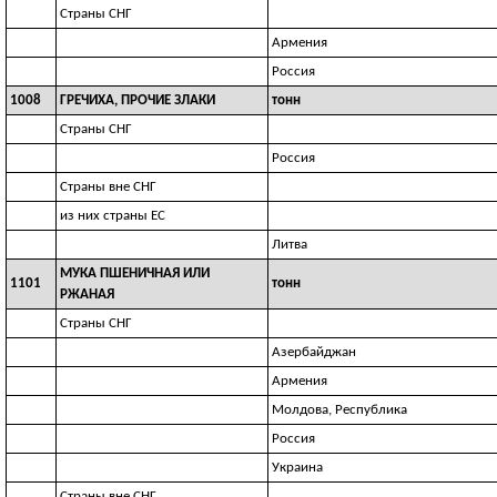
Страны СНГ
Армения
Россия
1008
ГРЕЧИХА, ПРОЧИЕ ЗЛАКИ
тонн
Страны СНГ
Россия
Страны вне СНГ
из них страны ЕС
Литва
МУКА ПШЕНИЧНАЯ ИЛИ
1101
тонн
РЖАНАЯ
Страны СНГ
Азербайджан
Армения
Молдова, Республика
Россия
Украина
Страны вне СНГ