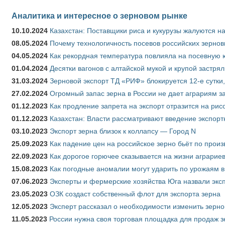
Аналитика и интересное о зерновом рынке
10.10.2024
Казахстан: Поставщики риса и кукурузы жалуются н
08.05.2024
Почему технологичность посевов российских зернов
04.05.2024
Как рекордная температура повлияла на посевную 
01.04.2024
Десятки вагонов с алтайской мукой и крупой застрял
31.03.2024
Зерновой экспорт ТД «РИФ» блокируется 12-е сутки
27.02.2024
Огромный запас зерна в России не дает аграриям з
01.12.2023
Как продление запрета на экспорт отразится на рис
01.12.2023
Казахстан: Власти рассматривают введение экспор
03.10.2023
Экспорт зерна близок к коллапсу — Город N
25.09.2023
Как падение цен на российское зерно бьёт по прои
22.09.2023
Как дорогое горючее сказывается на жизни аграрие
15.08.2023
Как погодные аномалии могут ударить по урожаям 
07.06.2023
Эксперты и фермерские хозяйства Юга назвали эксп
23.05.2023
ОЗК создаст собственный флот для экспорта зерна
12.05.2023
Эксперт рассказал о необходимости изменить зерн
11.05.2023
России нужна своя торговая площадка для продаж 