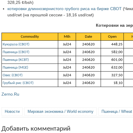
328,25 ¢/bsh)
котировки длиннозернистого грубого риса на бирже CBOT
(Чика
usd/cwt (на прошлой сессии - 18,16 usd/cwt)
Котировки на зер
Commodity
Mth
Date
Open
Кукуруза (СВОТ)
Jul24
240620
448,25
Пшеница (СВОТ)
Jul24
240620
582,00
Пшеница (KCBT)
Jul24
240620
601,00
Пшеница (MGE)
Jul24
240620
632,00
Овес (СВОТ)
Jul24
240620
327,50
Грубый рис (CBOT)
Jul24
240620
18,10
Zerno.Ru
Новости
Мировая экономика / World economy
Пшеница / Wheat
Добавить комментарий