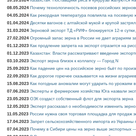
10.10.2024
Казахстан: Поставщики риса и кукурузы жалуются н
08.05.2024
Почему технологичность посевов российских зернов
04.05.2024
Как рекордная температура повлияла на посевную 
01.04.2024
Десятки вагонов с алтайской мукой и крупой застрял
31.03.2024
Зерновой экспорт ТД «РИФ» блокируется 12-е сутки
27.02.2024
Огромный запас зерна в России не дает аграриям з
01.12.2023
Как продление запрета на экспорт отразится на рис
01.12.2023
Казахстан: Власти рассматривают введение экспор
03.10.2023
Экспорт зерна близок к коллапсу — Город N
25.09.2023
Как падение цен на российское зерно бьёт по прои
22.09.2023
Как дорогое горючее сказывается на жизни аграрие
15.08.2023
Как погодные аномалии могут ударить по урожаям 
07.06.2023
Эксперты и фермерские хозяйства Юга назвали эксп
23.05.2023
ОЗК создаст собственный флот для экспорта зерна
12.05.2023
Эксперт рассказал о необходимости изменить зерн
11.05.2023
России нужна своя торговая площадка для продаж 
17.04.2023
Запрет сельскохозяйственного импорта из Украины п
07.04.2023
Почему в Сибири цены на зерно выше экспортных 