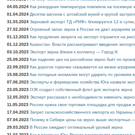
04.05.2024
Как рекордная температура повлияла на посевную 
01.04.2024
Десятки вагонов с алтайской мукой и крупой застрял
31.03.2024
Зерновой экспорт ТД «РИФ» блокируется 12-е сутки
27.02.2024
Огромный запас зерна в России не дает аграриям з
01.12.2023
Как продление запрета на экспорт отразится на рис
01.12.2023
Казахстан: Власти рассматривают введение экспор
03.10.2023
Экспорт зерна близок к коллапсу — Город N
25.09.2023
Как падение цен на российское зерно бьёт по прои
22.09.2023
Как дорогое горючее сказывается на жизни аграрие
15.08.2023
Как погодные аномалии могут ударить по урожаям 
07.06.2023
Эксперты и фермерские хозяйства Юга назвали эксп
23.05.2023
ОЗК создаст собственный флот для экспорта зерна
12.05.2023
Эксперт рассказал о необходимости изменить зерн
11.05.2023
России нужна своя торговая площадка для продаж 
17.04.2023
Запрет сельскохозяйственного импорта из Украины п
07.04.2023
Почему в Сибири цены на зерно выше экспортных 
29.03.2023
В России ожидают оптимальный урожай зерна
21.03.2023
Как в регионах Юга России распределят миллиарды