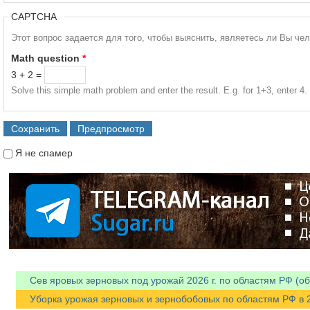
CAPTCHA
Этот вопрос задается для того, чтобы выяснить, являетесь ли Вы че
Math question
*
3 + 2 =
Solve this simple math problem and enter the result. E.g. for 1+3, enter 4.
Я не спамер
Я спамер
Сев яровых зерновых под урожай 2026 г. по областям РФ (об
Уборка урожая зерновых и зернобобовых по областям РФ в 202