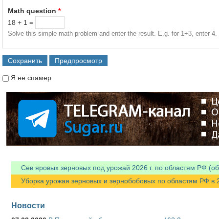
Math question
*
18 + 1 =
Solve this simple math problem and enter the result. E.g. for 1+3, enter 4.
Я не спамер
Я спамер
Сев яровых зерновых под урожай 2026 г. по областям РФ (об
Уборка урожая зерновых и зернобобовых по областям РФ в 202
Новости